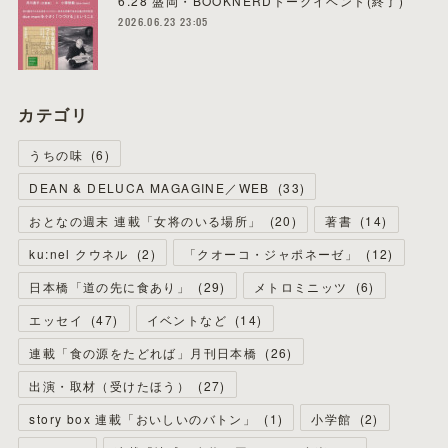
6.28 盛岡・BOOKNERDトークイベント(終了)
2026.06.23 23:05
カテゴリ
うちの味
(
6
)
DEAN & DELUCA MAGAGINE／WEB
(
33
)
おとなの週末 連載「女将のいる場所」
(
20
)
著書
(
14
)
ku:nel クウネル
(
2
)
「クオーコ・ジャポネーゼ」
(
12
)
日本橋「道の先に食あり」
(
29
)
メトロミニッツ
(
6
)
エッセイ
(
47
)
イベントなど
(
14
)
連載「食の源をたどれば」月刊日本橋
(
26
)
出演・取材（受けたほう）
(
27
)
story box 連載「おいしいのバトン」
(
1
)
小学館
(
2
)