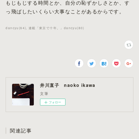
もじもじする時間とか、自分の恥ずかしさとか、す
っ飛ばしたいくらい大事なことがあるからです。
dancyu
(
64
)
連載「東京で十年。」dancyu
(
80
)
井川直子 naoko ikawa
文筆
フォロー
関連記事