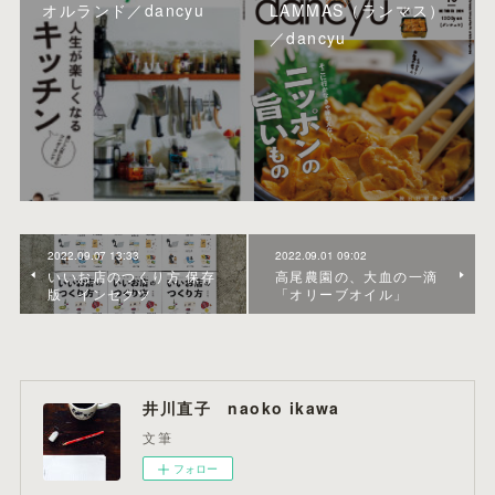
オルランド／dancyu
LAMMAS（ランマス）
／dancyu
2022.09.07 13:33
2022.09.01 09:02
いいお店のつくり方 保存
高尾農園の、大血の一滴
版 インセクツ
「オリーブオイル」
井川直子 naoko ikawa
文筆
フォロー