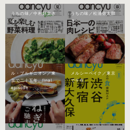
うちの味／中村好文さ
うちの味／松浦弥太郎
ん
さん
ル・ブルギニオン／東
メルシーベイク／東京
京で二十五年。final
で十年。
episode