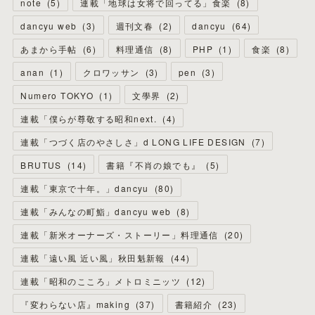
note
(
5
)
連載「地球は女将で回ってる」食楽
(
8
)
dancyu web
(
3
)
週刊文春
(
2
)
dancyu
(
64
)
あまから手帖
(
6
)
料理通信
(
8
)
PHP
(
1
)
食楽
(
8
)
anan
(
1
)
クロワッサン
(
3
)
pen
(
3
)
Numero TOKYO
(
1
)
文學界
(
2
)
連載「僕らが尊敬する昭和next.
(
4
)
連載「つづく店のやさしさ」d LONG LIFE DESIGN
(
7
)
BRUTUS
(
14
)
書籍『不肖の娘でも』
(
5
)
連載「東京で十年。」dancyu
(
80
)
連載「みんなの町鮨」dancyu web
(
8
)
連載「新米オーナーズ・ストーリー」料理通信
(
20
)
連載「遠い風 近い風」秋田魁新報
(
44
)
連載「昭和のこころ」メトロミニッツ
(
12
)
『変わらない店』making
(
37
)
書籍紹介
(
23
)