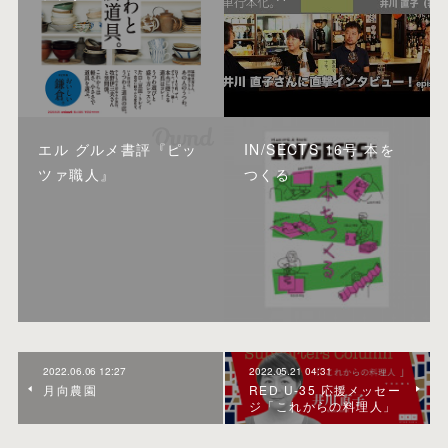
エル グルメ書評『ピッ
IN/SECTS 16号 本を
ツァ職人』
つくる
2022.06.06 12:27
2022.05.21 04:31
月向農園
RED U-35 応援メッセー
ジ「これからの料理人」