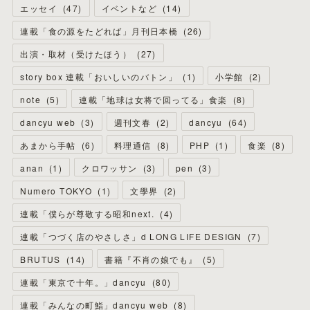
エッセイ
(
47
)
イベントなど
(
14
)
連載「食の源をたどれば」月刊日本橋
(
26
)
出演・取材（受けたほう）
(
27
)
story box 連載「おいしいのバトン」
(
1
)
小学館
(
2
)
note
(
5
)
連載「地球は女将で回ってる」食楽
(
8
)
dancyu web
(
3
)
週刊文春
(
2
)
dancyu
(
64
)
あまから手帖
(
6
)
料理通信
(
8
)
PHP
(
1
)
食楽
(
8
)
anan
(
1
)
クロワッサン
(
3
)
pen
(
3
)
Numero TOKYO
(
1
)
文學界
(
2
)
連載「僕らが尊敬する昭和next.
(
4
)
連載「つづく店のやさしさ」d LONG LIFE DESIGN
(
7
)
BRUTUS
(
14
)
書籍『不肖の娘でも』
(
5
)
連載「東京で十年。」dancyu
(
80
)
連載「みんなの町鮨」dancyu web
(
8
)