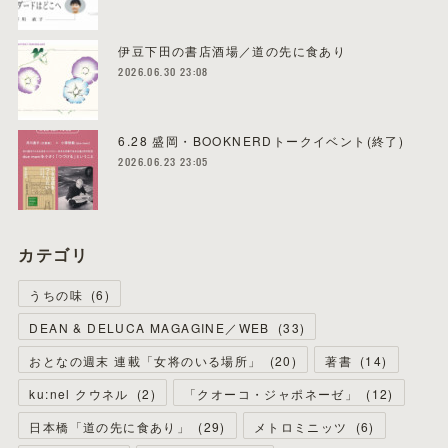
伊豆下田の書店酒場／道の先に食あり
2026.06.30 23:08
6.28 盛岡・BOOKNERDトークイベント(終了)
2026.06.23 23:05
カテゴリ
うちの味
(
6
)
DEAN & DELUCA MAGAGINE／WEB
(
33
)
おとなの週末 連載「女将のいる場所」
(
20
)
著書
(
14
)
ku:nel クウネル
(
2
)
「クオーコ・ジャポネーゼ」
(
12
)
日本橋「道の先に食あり」
(
29
)
メトロミニッツ
(
6
)