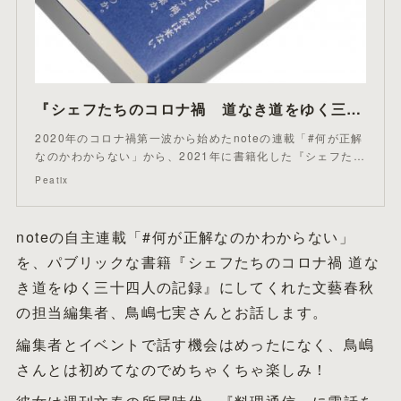
『シェフたちのコロナ禍 道なき道をゆく三十四人の記録』食生活ジャーナリスト大賞受賞記念★井川直子ｘ鳥嶋七実ｘ小山伸二★
2020年のコロナ禍第一波から始めたnoteの連載「#何が正解
なのかわからない」から、2021年に書籍化した『シェフた…
Peatix
noteの自主連載「#何が正解なのかわからない」
を、パブリックな書籍『シェフたちのコロナ禍 道な
き道をゆく三十四人の記録』にしてくれた文藝春秋
の担当編集者、鳥嶋七実さんとお話します。
編集者とイベントで話す機会はめったになく、鳥嶋
さんとは初めてなのでめちゃくちゃ楽しみ！