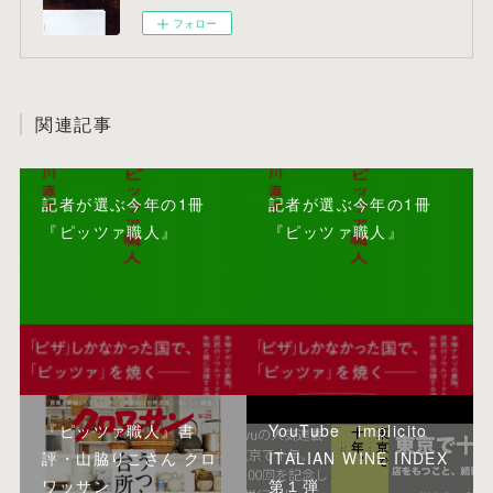
フォロー
関連記事
記者が選ぶ今年の1冊
記者が選ぶ今年の1冊
『ピッツァ職人』
『ピッツァ職人』
『ピッツァ職人』書
YouTube implicito
評・山脇りこさん クロ
ITALIAN WINE INDEX
ワッサン
第１弾