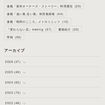
連載「新米オーナーズ・ストーリー」料理通信
(
20
)
連載「遠い風 近い風」秋田魁新報
(
44
)
連載「昭和のこころ」メトロミニッツ
(
12
)
『変わらない店』making
(
37
)
書籍紹介
(
23
)
寄稿
(
62
)
アーカイブ
2026
(
37
)
(
4
)
2025
(
49
)
(
8
)
(
3
)
2024
(
62
)
(
2
)
(
4
)
(
4
)
2023
(
73
)
(
11
)
(
3
)
(
5
)
(
8
)
2022
(
48
)