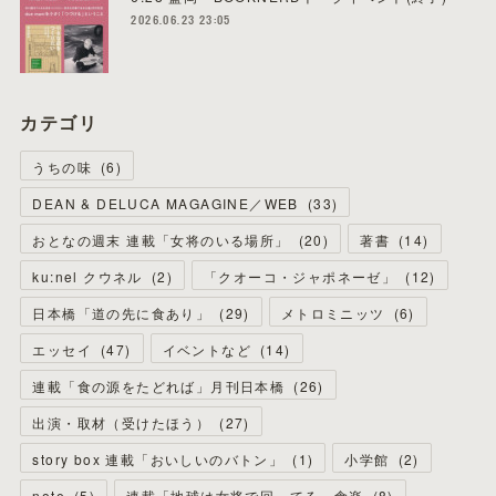
2026.06.23 23:05
カテゴリ
うちの味
(
6
)
DEAN & DELUCA MAGAGINE／WEB
(
33
)
おとなの週末 連載「女将のいる場所」
(
20
)
著書
(
14
)
ku:nel クウネル
(
2
)
「クオーコ・ジャポネーゼ」
(
12
)
日本橋「道の先に食あり」
(
29
)
メトロミニッツ
(
6
)
エッセイ
(
47
)
イベントなど
(
14
)
連載「食の源をたどれば」月刊日本橋
(
26
)
出演・取材（受けたほう）
(
27
)
story box 連載「おいしいのバトン」
(
1
)
小学館
(
2
)
note
(
5
)
連載「地球は女将で回ってる」食楽
(
8
)