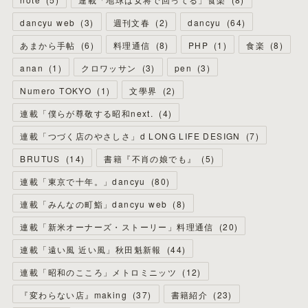
dancyu web
(
3
)
週刊文春
(
2
)
dancyu
(
64
)
あまから手帖
(
6
)
料理通信
(
8
)
PHP
(
1
)
食楽
(
8
)
anan
(
1
)
クロワッサン
(
3
)
pen
(
3
)
Numero TOKYO
(
1
)
文學界
(
2
)
連載「僕らが尊敬する昭和next.
(
4
)
連載「つづく店のやさしさ」d LONG LIFE DESIGN
(
7
)
BRUTUS
(
14
)
書籍『不肖の娘でも』
(
5
)
連載「東京で十年。」dancyu
(
80
)
連載「みんなの町鮨」dancyu web
(
8
)
連載「新米オーナーズ・ストーリー」料理通信
(
20
)
連載「遠い風 近い風」秋田魁新報
(
44
)
連載「昭和のこころ」メトロミニッツ
(
12
)
『変わらない店』making
(
37
)
書籍紹介
(
23
)