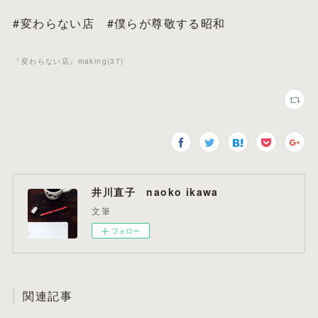
#変わらない店 #僕らが尊敬する昭和
『変わらない店』making
(
37
)
井川直子 naoko ikawa
文筆
フォロー
関連記事