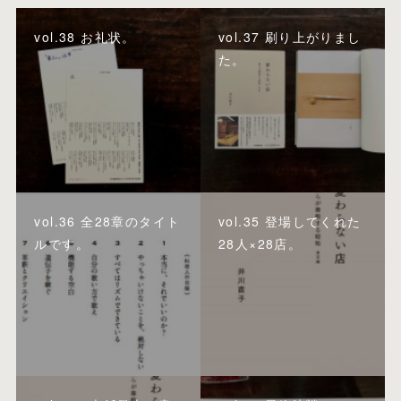
vol.38 お礼状。
vol.37 刷り上がりまし
た。
vol.36 全28章のタイト
vol.35 登場してくれた
ルです。
28人×28店。