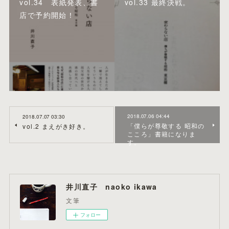
vol.34 表紙発表、書
vol.33 最終決戦。
店で予約開始！
2018.07.06 04:44
2018.07.07 03:30
「僕らが尊敬する 昭和の
vol.2 まえがき好き。
こころ」書籍になりま
す。
井川直子 naoko ikawa
文筆
フォロー