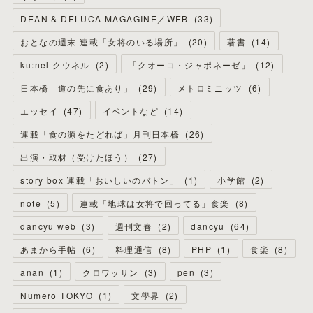
DEAN & DELUCA MAGAGINE／WEB
(
33
)
おとなの週末 連載「女将のいる場所」
(
20
)
著書
(
14
)
ku:nel クウネル
(
2
)
「クオーコ・ジャポネーゼ」
(
12
)
日本橋「道の先に食あり」
(
29
)
メトロミニッツ
(
6
)
エッセイ
(
47
)
イベントなど
(
14
)
連載「食の源をたどれば」月刊日本橋
(
26
)
出演・取材（受けたほう）
(
27
)
story box 連載「おいしいのバトン」
(
1
)
小学館
(
2
)
note
(
5
)
連載「地球は女将で回ってる」食楽
(
8
)
dancyu web
(
3
)
週刊文春
(
2
)
dancyu
(
64
)
あまから手帖
(
6
)
料理通信
(
8
)
PHP
(
1
)
食楽
(
8
)
anan
(
1
)
クロワッサン
(
3
)
pen
(
3
)
Numero TOKYO
(
1
)
文學界
(
2
)