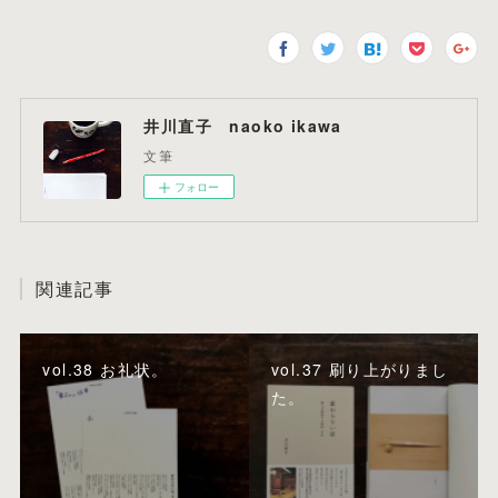
井川直子 naoko ikawa
文筆
フォロー
関連記事
vol.38 お礼状。
vol.37 刷り上がりまし
た。