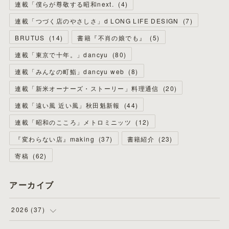
連載「僕らが尊敬する昭和next.
(
4
)
連載「つづく店のやさしさ」d LONG LIFE DESIGN
(
7
)
BRUTUS
(
14
)
書籍『不肖の娘でも』
(
5
)
連載「東京で十年。」dancyu
(
80
)
連載「みんなの町鮨」dancyu web
(
8
)
連載「新米オーナーズ・ストーリー」料理通信
(
20
)
連載「遠い風 近い風」秋田魁新報
(
44
)
連載「昭和のこころ」メトロミニッツ
(
12
)
『変わらない店』making
(
37
)
書籍紹介
(
23
)
寄稿
(
62
)
アーカイブ
2026
(
37
)