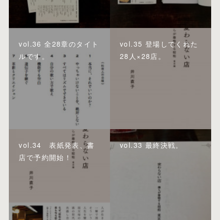
vol.36 全28章のタイト
vol.35 登場してくれた
ルです。
28人×28店。
vol.34 表紙発表、書
vol.33 最終決戦。
店で予約開始！