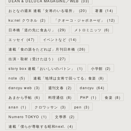
DEAN & DELUCA MAGAGINE／WEB
(
33
)
おとなの週末 連載「女将のいる場所」
(
20
)
著書
(
14
)
ku:nel クウネル
(
2
)
「クオーコ・ジャポネーゼ」
(
12
)
日本橋「道の先に食あり」
(
29
)
メトロミニッツ
(
6
)
エッセイ
(
47
)
イベントなど
(
14
)
連載「食の源をたどれば」月刊日本橋
(
26
)
出演・取材（受けたほう）
(
27
)
story box 連載「おいしいのバトン」
(
1
)
小学館
(
2
)
note
(
5
)
連載「地球は女将で回ってる」食楽
(
8
)
dancyu web
(
3
)
週刊文春
(
2
)
dancyu
(
64
)
あまから手帖
(
6
)
料理通信
(
8
)
PHP
(
1
)
食楽
(
8
)
anan
(
1
)
クロワッサン
(
3
)
pen
(
3
)
Numero TOKYO
(
1
)
文學界
(
2
)
連載「僕らが尊敬する昭和next.
(
4
)