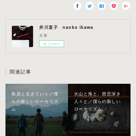
井川直子 naoko ikawa
文筆
フォロー
関連記事
島原と生きていく／僕
火山と海と、慈悲深き
らの新しいローカリズ
人々と／僕らの新しい
ム
ローカリズム