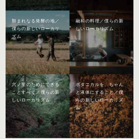
類まれなる発酵の地／
融和の料理／僕らの新
僕らの新しいローカリ
しいローカリズム
ズム
六ノ里のためにできる
ボタニカルを、ちゃん
ことすべて／僕らの新
と液体にすること／僕
しいローカリズム
らの新しいローカリズ
ム