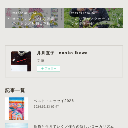
2025.06.01 11:16
2025.05.15 04:34
オープンマインドな長崎
こんな所か／クオーコ・
のハトシ／月刊日本橋
ジャポネーゼ
井川直子 naoko ikawa
文筆
フォロー
記事一覧
ベスト・エッセイ2026
2026.07.23 05:47
島原と生きていく／僕らの新しいローカリズム