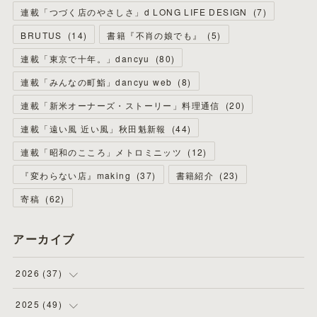
連載「つづく店のやさしさ」d LONG LIFE DESIGN
(
7
)
BRUTUS
(
14
)
書籍『不肖の娘でも』
(
5
)
連載「東京で十年。」dancyu
(
80
)
連載「みんなの町鮨」dancyu web
(
8
)
連載「新米オーナーズ・ストーリー」料理通信
(
20
)
連載「遠い風 近い風」秋田魁新報
(
44
)
連載「昭和のこころ」メトロミニッツ
(
12
)
『変わらない店』making
(
37
)
書籍紹介
(
23
)
寄稿
(
62
)
アーカイブ
2026
(
37
)
(
4
)
2025
(
49
)