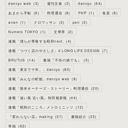
dancyu web
(
3
)
週刊文春
(
2
)
dancyu
(
64
)
あまから手帖
(
6
)
料理通信
(
8
)
PHP
(
1
)
食楽
(
8
)
anan
(
1
)
クロワッサン
(
3
)
pen
(
3
)
Numero TOKYO
(
1
)
文學界
(
2
)
連載「僕らが尊敬する昭和next.
(
4
)
連載「つづく店のやさしさ」d LONG LIFE DESIGN
(
7
)
BRUTUS
(
14
)
書籍『不肖の娘でも』
(
5
)
連載「東京で十年。」dancyu
(
80
)
連載「みんなの町鮨」dancyu web
(
8
)
連載「新米オーナーズ・ストーリー」料理通信
(
20
)
連載「遠い風 近い風」秋田魁新報
(
44
)
連載「昭和のこころ」メトロミニッツ
(
12
)
『変わらない店』making
(
37
)
書籍紹介
(
23
)
寄稿
(
62
)