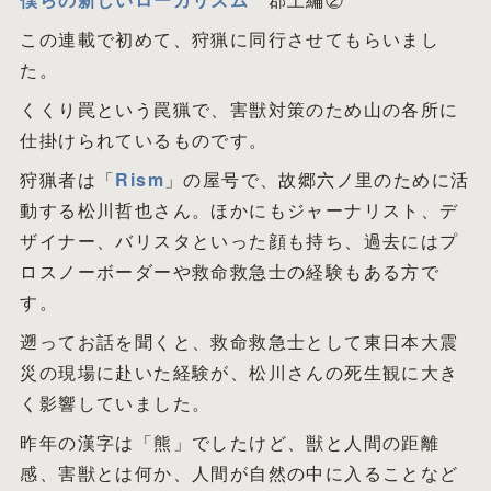
この連載で初めて、狩猟に同行させてもらいまし
た。
くくり罠という罠猟で、害獣対策のため山の各所に
仕掛けられているものです。
狩猟者は「
Rism
」の屋号で、故郷六ノ里のために活
動する松川哲也さん。ほかにもジャーナリスト、デ
ザイナー、バリスタといった顔も持ち、過去にはプ
ロスノーボーダーや救命救急士の経験もある方で
す。
遡ってお話を聞くと、救命救急士として東日本大震
災の現場に赴いた経験が、松川さんの死生観に大き
く影響していました。
昨年の漢字は「熊」でしたけど、獣と人間の距離
感、害獣とは何か、人間が自然の中に入ることなど