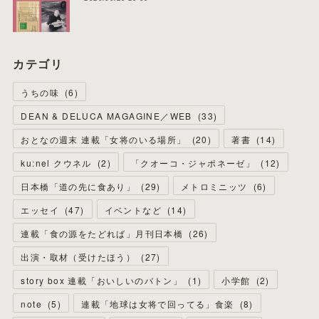
カテゴリ
うちの味
(
6
)
DEAN & DELUCA MAGAGINE／WEB
(
33
)
おとなの週末 連載「女将のいる場所」
(
20
)
著書
(
14
)
ku:nel クウネル
(
2
)
「クオーコ・ジャポネーゼ」
(
12
)
日本橋「道の先に食あり」
(
29
)
メトロミニッツ
(
6
)
エッセイ
(
47
)
イベントなど
(
14
)
連載「食の源をたどれば」月刊日本橋
(
26
)
出演・取材（受けたほう）
(
27
)
story box 連載「おいしいのバトン」
(
1
)
小学館
(
2
)
note
(
5
)
連載「地球は女将で回ってる」食楽
(
8
)