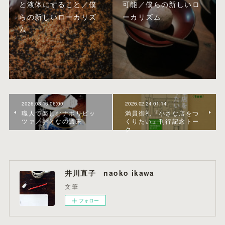
と液体にすること／僕
可能／僕らの新しいロ
らの新しいローカリズ
ーカリズム
ム
2026.03.16 06:00
2026.02.24 01:14
職人で楽しむナポリピッ
満員御礼『小さな店をつ
ツァ／おとなの週末
くりたい』刊行記念トー
ク
井川直子 naoko ikawa
文筆
フォロー