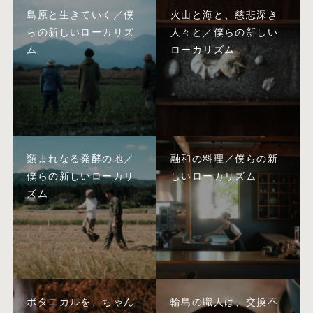
島原と生きていく／僕
火山と海と、慈悲深き
らの新しいローカリズ
人々と／僕らの新しい
ム
ローカリズム
類まれなる発酵の地／
融和の料理／僕らの新
僕らの新しいローカリ
しいローカリズム
ズム
ボタニカルを、ちゃん
輪島の職人は、交換不