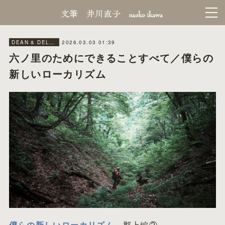
2026.03.03 01:39
DEAN & DELUCA MAGAGINE／WEB
六ノ里のためにできることすべて／僕らの
新しいローカリズム
僕らの新しいローカリズム
郡上編②