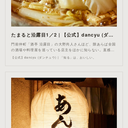
たまると沿露目1／2 | 【公式】dancyu (ダンチュウ)
門前仲町「酒亭 沿露目」の大野尚人さんほど、隙あらば全国
の酒場や料理屋を巡っている店主をほかに知らない。直感…
【公式】dancyu (ダンチュウ) | 「知る」は、おいしい。