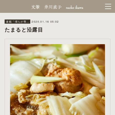
2020.01.16 05:02
連載「僕らが尊敬する昭和next.
たまると沿露目