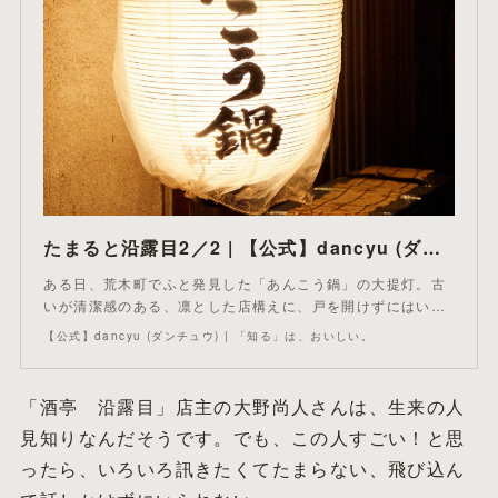
たまると沿露目2／2 | 【公式】dancyu (ダンチュウ)
ある日、荒木町でふと発見した「あんこう鍋」の大提灯。古
いが清潔感のある、凛とした店構えに、戸を開けずにはい…
【公式】dancyu (ダンチュウ) | 「知る」は、おいしい。
「酒亭 沿露目」店主の大野尚人さんは、生来の人
見知りなんだそうです。でも、この人すごい！と思
ったら、いろいろ訊きたくてたまらない、飛び込ん