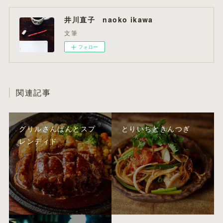
井川直子 naoko ikawa
文筆
フォロー
関連記事
グリルさんばんとスプ
とりいちときんつぎ
レンディド