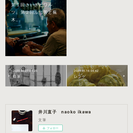
第１回さいきとワル
ツ、第２回ふじ芳と蕪
木。
2020.01.27 04:25
2020.01.16 04:42
鮨泉
レンゲ
井川直子 naoko ikawa
文筆
フォロー