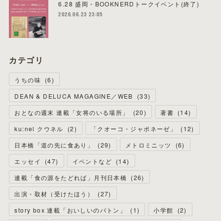
6.28 盛岡・BOOKNERDトークイベント(終了)
2026.06.23 23:05
カテゴリ
うちの味
(
6
)
DEAN & DELUCA MAGAGINE／WEB
(
33
)
おとなの週末 連載「女将のいる場所」
(
20
)
著書
(
14
)
ku:nel クウネル
(
2
)
「クオーコ・ジャポネーゼ」
(
12
)
日本橋「道の先に食あり」
(
29
)
メトロミニッツ
(
6
)
エッセイ
(
47
)
イベントなど
(
14
)
連載「食の源をたどれば」月刊日本橋
(
26
)
出演・取材（受けたほう）
(
27
)
story box 連載「おいしいのバトン」
(
1
)
小学館
(
2
)