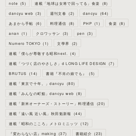
note
(
5
)
連載「地球は女将で回ってる」食楽
(
8
)
dancyu web
(
3
)
週刊文春
(
2
)
dancyu
(
64
)
あまから手帖
(
6
)
料理通信
(
8
)
PHP
(
1
)
食楽
(
8
)
anan
(
1
)
クロワッサン
(
3
)
pen
(
3
)
Numero TOKYO
(
1
)
文學界
(
2
)
連載「僕らが尊敬する昭和next.
(
4
)
連載「つづく店のやさしさ」d LONG LIFE DESIGN
(
7
)
BRUTUS
(
14
)
書籍『不肖の娘でも』
(
5
)
連載「東京で十年。」dancyu
(
80
)
連載「みんなの町鮨」dancyu web
(
8
)
連載「新米オーナーズ・ストーリー」料理通信
(
20
)
連載「遠い風 近い風」秋田魁新報
(
44
)
連載「昭和のこころ」メトロミニッツ
(
12
)
『変わらない店』making
(
37
)
書籍紹介
(
23
)