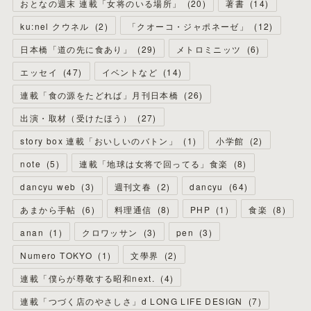
おとなの週末 連載「女将のいる場所」
(
20
)
著書
(
14
)
ku:nel クウネル
(
2
)
「クオーコ・ジャポネーゼ」
(
12
)
日本橋「道の先に食あり」
(
29
)
メトロミニッツ
(
6
)
エッセイ
(
47
)
イベントなど
(
14
)
連載「食の源をたどれば」月刊日本橋
(
26
)
出演・取材（受けたほう）
(
27
)
story box 連載「おいしいのバトン」
(
1
)
小学館
(
2
)
note
(
5
)
連載「地球は女将で回ってる」食楽
(
8
)
dancyu web
(
3
)
週刊文春
(
2
)
dancyu
(
64
)
あまから手帖
(
6
)
料理通信
(
8
)
PHP
(
1
)
食楽
(
8
)
anan
(
1
)
クロワッサン
(
3
)
pen
(
3
)
Numero TOKYO
(
1
)
文學界
(
2
)
連載「僕らが尊敬する昭和next.
(
4
)
連載「つづく店のやさしさ」d LONG LIFE DESIGN
(
7
)