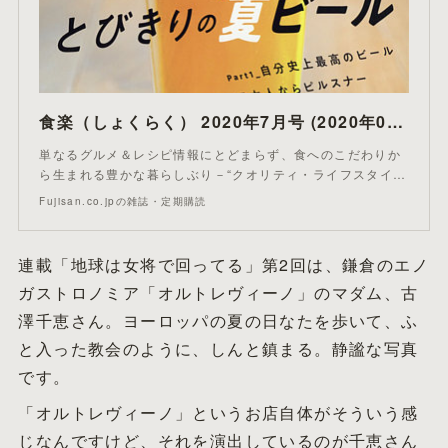
食楽（しょくらく） 2020年7月号 (2020年07月06日発売)
単なるグルメ＆レシピ情報にとどまらず、食へのこだわりか
ら生まれる豊かな暮らしぶり－“クオリティ・ライフスタイ…
Fujisan.co.jpの雑誌・定期購読
連載「地球は女将で回ってる」第2回は、鎌倉のエノ
ガストロノミア「オルトレヴィーノ」のマダム、古
澤千恵さん。ヨーロッパの夏の日なたを歩いて、ふ
と入った教会のように、しんと鎮まる。静謐な写真
です。
「オルトレヴィーノ」というお店自体がそういう感
じなんですけど、それを演出しているのが千恵さん