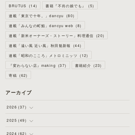
BRUTUS
(
14
)
書籍『不肖の娘でも』
(
5
)
連載「東京で十年。」dancyu
(
80
)
連載「みんなの町鮨」dancyu web
(
8
)
連載「新米オーナーズ・ストーリー」料理通信
(
20
)
連載「遠い風 近い風」秋田魁新報
(
44
)
連載「昭和のこころ」メトロミニッツ
(
12
)
『変わらない店』making
(
37
)
書籍紹介
(
23
)
寄稿
(
62
)
アーカイブ
2026
(
37
)
(
4
)
2025
(
49
)
(
8
)
(
3
)
2024
(
62
)