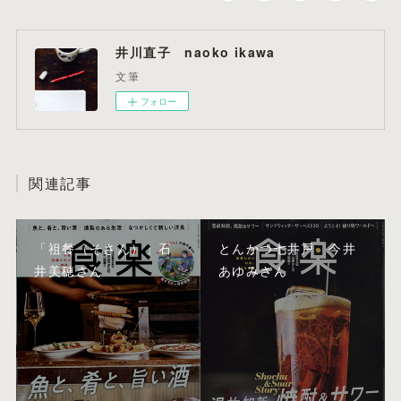
井川直子 naoko ikawa
文筆
フォロー
関連記事
「祖餐（そさん）」石
とんかつ七井戸 今井
井美穂さん
あゆみさん