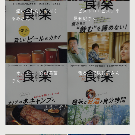
「鮨いまむら」今村く
「ビストロエビス」平
るみさん
尾有紀さん
「オストゥ」宮根美苗
「葡吞」熊坂智美さん
さん