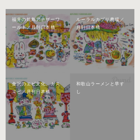
福井の焼鳥アナザーワ
ルーラルカプリ農場／
ールド／月刊日本橋
月刊日本橋
金沢のエビ文化、ガス
和歌山ラーメンと早す
エビ／月刊日本橋
し