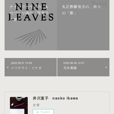
ナインリーヴズの、も
丸正酢醸造元の、祈り
のづくり魂の「国産ラ
の「酢」
ム酒」
2022.08.01 10:02
2022.06.06 12:27
メツゲライ・イケダ
月向農園
井川直子 naoko ikawa
文筆
フォロー