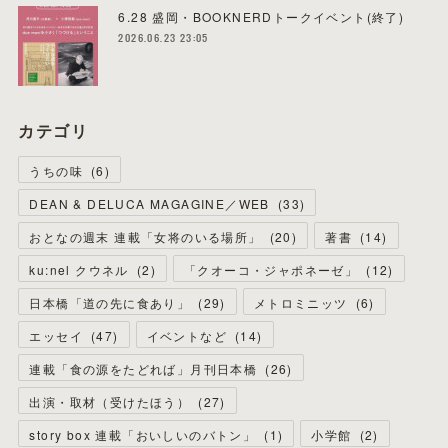
6.28 盛岡・BOOKNERDトークイベント(終了)
2026.06.23 23:05
カテゴリ
うちの味
(
6
)
DEAN & DELUCA MAGAGINE／WEB
(
33
)
おとなの週末 連載「女将のいる場所」
(
20
)
著書
(
14
)
ku:nel クウネル
(
2
)
「クオーコ・ジャポネーゼ」
(
12
)
日本橋「道の先に食あり」
(
29
)
メトロミニッツ
(
6
)
エッセイ
(
47
)
イベントなど
(
14
)
連載「食の源をたどれば」月刊日本橋
(
26
)
出演・取材（受けたほう）
(
27
)
story box 連載「おいしいのバトン」
(
1
)
小学館
(
2
)