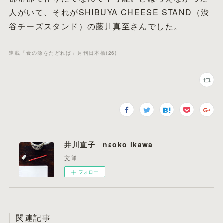
人がいて、それがSHIBUYA CHEESE STAND（渋
谷チーズスタンド）の藤川真至さんでした。
連載「食の源をたどれば」月刊日本橋
(
26
)
井川直子 naoko ikawa
文筆
フォロー
関連記事