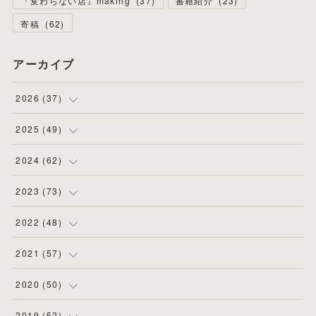
『変わらない店』making
(
37
)
書籍紹介
(
23
)
寄稿
(
62
)
アーカイブ
2026
(
37
)
(
4
)
2025
(
49
)
(
8
)
(
3
)
2024
(
62
)
(
2
)
(
4
)
(
4
)
2023
(
73
)
(
11
)
(
3
)
(
5
)
(
8
)
2022
(
48
)
(
5
)
(
4
)
(
5
)
(
6
)
(
4
)
2021
(
57
)
(
6
)
(
4
)
(
3
)
(
7
)
(
4
)
(
6
)
2020
(
50
)
(
1
)
(
2
)
(
7
)
(
5
)
(
5
)
(
8
)
(
2
)
2019
(
52
)