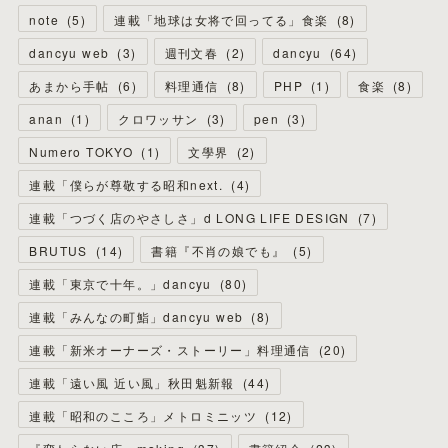
note
(
5
)
連載「地球は女将で回ってる」食楽
(
8
)
dancyu web
(
3
)
週刊文春
(
2
)
dancyu
(
64
)
あまから手帖
(
6
)
料理通信
(
8
)
PHP
(
1
)
食楽
(
8
)
anan
(
1
)
クロワッサン
(
3
)
pen
(
3
)
Numero TOKYO
(
1
)
文學界
(
2
)
連載「僕らが尊敬する昭和next.
(
4
)
連載「つづく店のやさしさ」d LONG LIFE DESIGN
(
7
)
BRUTUS
(
14
)
書籍『不肖の娘でも』
(
5
)
連載「東京で十年。」dancyu
(
80
)
連載「みんなの町鮨」dancyu web
(
8
)
連載「新米オーナーズ・ストーリー」料理通信
(
20
)
連載「遠い風 近い風」秋田魁新報
(
44
)
連載「昭和のこころ」メトロミニッツ
(
12
)