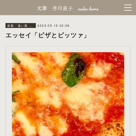
2023.05.15 22:08
連載「遠い風 近い風」秋田魁新報
エッセイ「ピザとピッツァ」