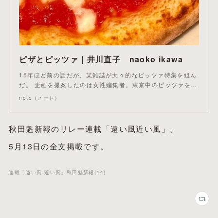
ピザとピッツァ｜井川直子 naoko ikawa
15年ほど前の話だが、某雑誌が大々的なピッツァ特集を組ん
だ。 企画を提案したのは女性編集者。東京中のピッツァを…
note（ノート）
秋田魁新報のリレー連載「遠い風近い風」。
5月13日の全文掲載です。
連載「遠い風 近い風」秋田魁新報
(
44
)