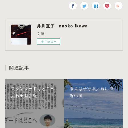
井川直子 naoko ikawa
文筆
フォロー
関連記事
スタンダードはどこへ
雨音は子守唄／遠い風
／秋田魁新報
近い風