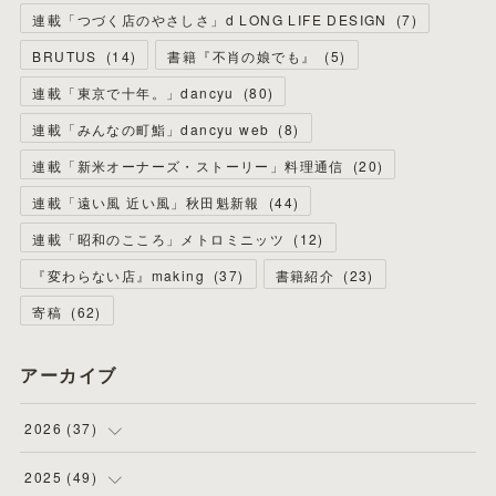
連載「つづく店のやさしさ」d LONG LIFE DESIGN
(
7
)
BRUTUS
(
14
)
書籍『不肖の娘でも』
(
5
)
連載「東京で十年。」dancyu
(
80
)
連載「みんなの町鮨」dancyu web
(
8
)
連載「新米オーナーズ・ストーリー」料理通信
(
20
)
連載「遠い風 近い風」秋田魁新報
(
44
)
連載「昭和のこころ」メトロミニッツ
(
12
)
『変わらない店』making
(
37
)
書籍紹介
(
23
)
寄稿
(
62
)
アーカイブ
2026
(
37
)
(
4
)
2025
(
49
)