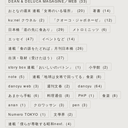
DEAN & DELUCA MAGAGINE／WEB
(
33
)
おとなの週末 連載「女将のいる場所」
(
20
)
著書
(
14
)
ku:nel クウネル
(
2
)
「クオーコ・ジャポネーゼ」
(
12
)
日本橋「道の先に食あり」
(
29
)
メトロミニッツ
(
6
)
エッセイ
(
47
)
イベントなど
(
14
)
連載「食の源をたどれば」月刊日本橋
(
26
)
出演・取材（受けたほう）
(
27
)
story box 連載「おいしいのバトン」
(
1
)
小学館
(
2
)
note
(
5
)
連載「地球は女将で回ってる」食楽
(
8
)
dancyu web
(
3
)
週刊文春
(
2
)
dancyu
(
64
)
あまから手帖
(
6
)
料理通信
(
8
)
PHP
(
1
)
食楽
(
8
)
anan
(
1
)
クロワッサン
(
3
)
pen
(
3
)
Numero TOKYO
(
1
)
文學界
(
2
)
連載「僕らが尊敬する昭和next.
(
4
)