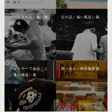
サービスの人／遠い風
父の話／遠い風近い風
近い風
プレーヤーであること
調べる人／秋田魁新報
／遠い風近い風