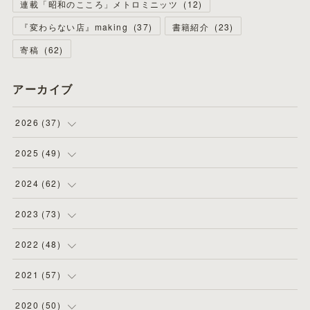
連載「昭和のこころ」メトロミニッツ
(
12
)
『変わらない店』making
(
37
)
書籍紹介
(
23
)
寄稿
(
62
)
アーカイブ
2026
(
37
)
(
4
)
2025
(
49
)
(
8
)
(
3
)
2024
(
62
)
(
2
)
(
4
)
(
4
)
2023
(
73
)
(
11
)
(
3
)
(
5
)
(
8
)
2022
(
48
)
(
5
)
(
4
)
(
5
)
(
6
)
(
4
)
2021
(
57
)
(
6
)
(
4
)
(
3
)
(
7
)
(
4
)
(
6
)
2020
(
50
)