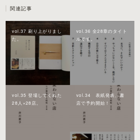
関連記事
vol.37 刷り上がりまし
vol.36 全28章のタイト
た。
ルです。
vol.35 登場してくれた
vol.34 表紙発表、書
28人×28店。
店で予約開始！