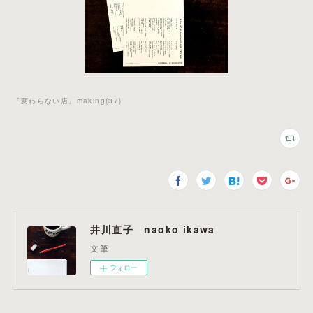
『変わらない店』making
(
37
)
井川直子 naoko ikawa
文筆
フォロー