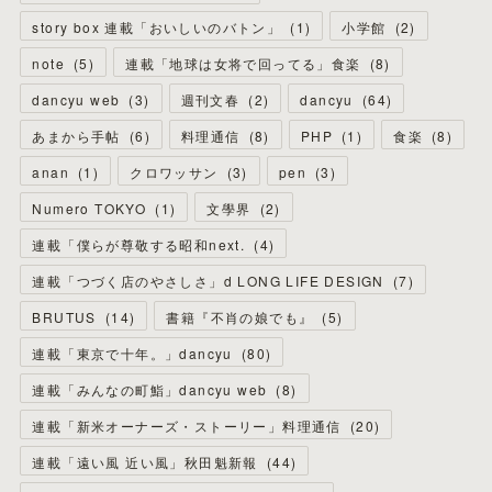
story box 連載「おいしいのバトン」
(
1
)
小学館
(
2
)
note
(
5
)
連載「地球は女将で回ってる」食楽
(
8
)
dancyu web
(
3
)
週刊文春
(
2
)
dancyu
(
64
)
あまから手帖
(
6
)
料理通信
(
8
)
PHP
(
1
)
食楽
(
8
)
anan
(
1
)
クロワッサン
(
3
)
pen
(
3
)
Numero TOKYO
(
1
)
文學界
(
2
)
連載「僕らが尊敬する昭和next.
(
4
)
連載「つづく店のやさしさ」d LONG LIFE DESIGN
(
7
)
BRUTUS
(
14
)
書籍『不肖の娘でも』
(
5
)
連載「東京で十年。」dancyu
(
80
)
連載「みんなの町鮨」dancyu web
(
8
)
連載「新米オーナーズ・ストーリー」料理通信
(
20
)
連載「遠い風 近い風」秋田魁新報
(
44
)