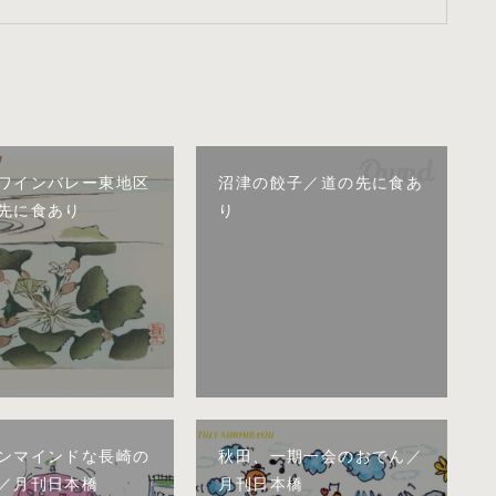
ワインバレー東地区
沼津の餃子／道の先に食あ
先に食あり
り
ンマインドな長崎の
秋田、一期一会のおでん／
／月刊日本橋
月刊日本橋