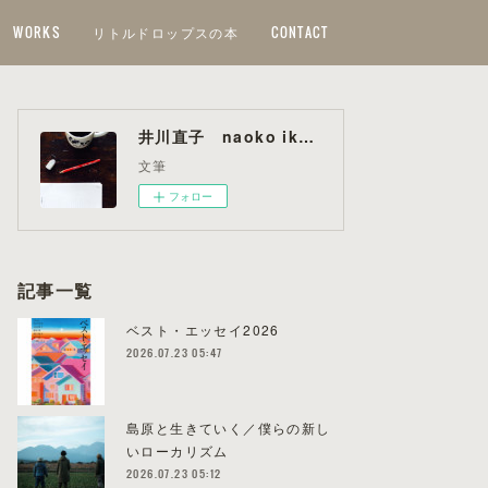
WORKS
リトルドロップスの本
CONTACT
井川直子 naoko ikawa
文筆
フォロー
記事一覧
ベスト・エッセイ2026
2026.07.23 05:47
島原と生きていく／僕らの新し
いローカリズム
2026.07.23 05:12