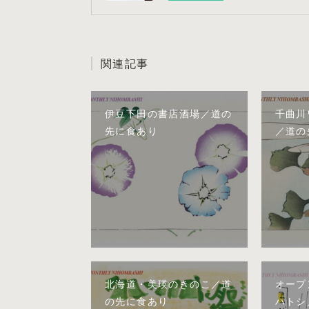
関連記事
伊豆下田の書店酒場／道の
千曲川
先に食あり
／道の
北海道・美瑛のきのこ／道
オープ
の先に食あり
ハトシ