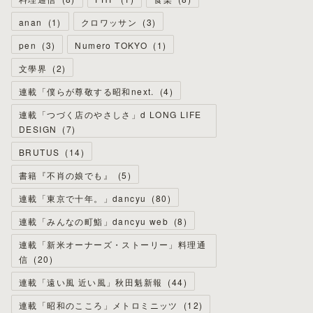
anan
(
1
)
クロワッサン
(
3
)
pen
(
3
)
Numero TOKYO
(
1
)
文學界
(
2
)
連載「僕らが尊敬する昭和next.
(
4
)
連載「つづく店のやさしさ」d LONG LIFE
DESIGN
(
7
)
BRUTUS
(
14
)
書籍『不肖の娘でも』
(
5
)
連載「東京で十年。」dancyu
(
80
)
連載「みんなの町鮨」dancyu web
(
8
)
連載「新米オーナーズ・ストーリー」料理通
信
(
20
)
連載「遠い風 近い風」秋田魁新報
(
44
)
連載「昭和のこころ」メトロミニッツ
(
12
)