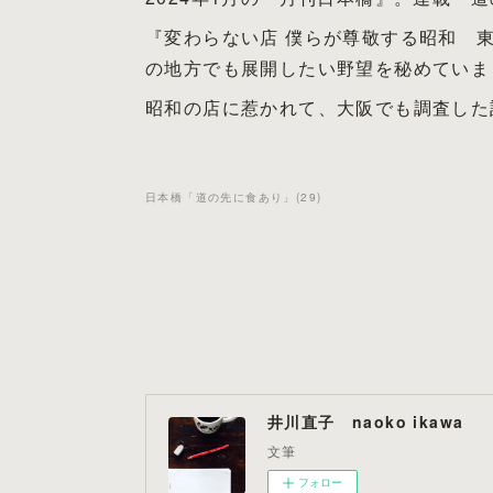
『変わらない店 僕らが尊敬する昭和 
の地方でも展開したい野望を秘めていま
昭和の店に惹かれて、大阪でも調査した
日本橋「道の先に食あり」
(
29
)
井川直子 naoko ikawa
文筆
フォロー