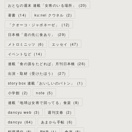
おとなの週末 連載「女将のいる場所」
(
20
)
著書
(
14
)
ku:nel クウネル
(
2
)
「クオーコ・ジャポネーゼ」
(
12
)
日本橋「道の先に食あり」
(
29
)
メトロミニッツ
(
6
)
エッセイ
(
47
)
イベントなど
(
14
)
連載「食の源をたどれば」月刊日本橋
(
26
)
出演・取材（受けたほう）
(
27
)
story box 連載「おいしいのバトン」
(
1
)
小学館
(
2
)
note
(
5
)
連載「地球は女将で回ってる」食楽
(
8
)
dancyu web
(
3
)
週刊文春
(
2
)
dancyu
(
64
)
あまから手帖
(
6
)
料理通信
(
8
)
PHP
(
1
)
食楽
(
8
)