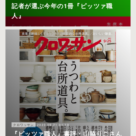
記者が選ぶ今年の1冊『ピッツァ職
人』
2023.09.21 01:10
クロワッサン
『ピッツァ職人』書評・山脇りこさん