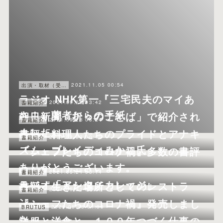
2021.11.05 00:54
出演・取材（受けたほう）
ラジオ NHK第一『三宅民夫のマイあ
2021.09.28 03:42
書籍紹介
さ！』著者からの手紙
朝日新聞「折々のことば」で紹介され
2021.09.28 03:24
書籍紹介
ました
書評「料理人たちのプライドとアナキ
2021.08.03 00:40
書籍紹介
ズム」ブレイディみかこ氏
『シェフたちのコロナ禍』多数の書評
ありがとうございます。
2021.07.10 04:56
書籍紹介
2021.05.21 03:14
書籍紹介
ラジオ「アシタノカレッジ」
書評「生きた場所としてのレストラ
2021.05.21 02:52
書籍紹介
ン」
『シェフたちのコロナ禍』発売しまし
2020.08.18 01:39
BRUTUS
た。
洋服と洋食と。１００年つづく仕事の