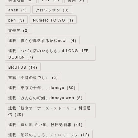
anan
(
1
)
クロワッサン
(
3
)
pen
(
3
)
Numero TOKYO
(
1
)
文學界
(
2
)
連載「僕らが尊敬する昭和next.
(
4
)
連載「つづく店のやさしさ」d LONG LIFE
DESIGN
(
7
)
BRUTUS
(
14
)
書籍『不肖の娘でも』
(
5
)
連載「東京で十年。」dancyu
(
80
)
連載「みんなの町鮨」dancyu web
(
8
)
連載「新米オーナーズ・ストーリー」料理通
信
(
20
)
連載「遠い風 近い風」秋田魁新報
(
44
)
連載「昭和のこころ」メトロミニッツ
(
12
)