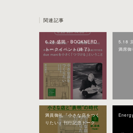
関連記事
6.28 盛岡・BOOKNERD
5.1
トークイベント(終了)
満席御
満員御礼『小さな店をつく
Energ
りたい』刊行記念トーク