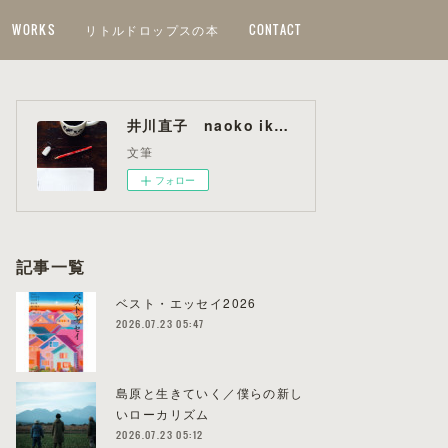
WORKS
リトルドロップスの本
CONTACT
井川直子 naoko ikawa
文筆
フォロー
記事一覧
ベスト・エッセイ2026
2026.07.23 05:47
島原と生きていく／僕らの新し
いローカリズム
2026.07.23 05:12