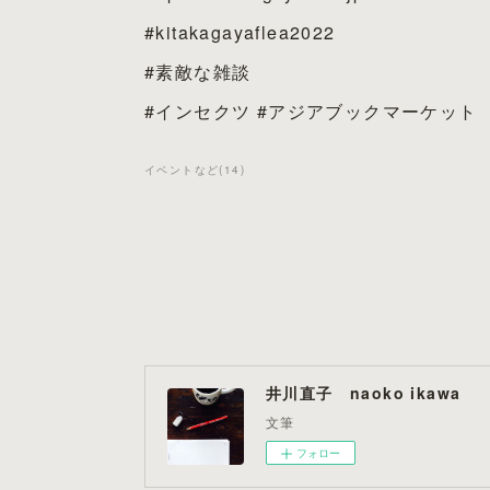
#kitakagayaflea2022
#素敵な雑談
#インセクツ #アジアブックマーケット
イベントなど
(
14
)
井川直子 naoko ikawa
文筆
フォロー