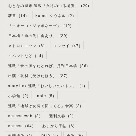
おとなの週末 連載「女将のいる場所」
(
20
)
著書
(
14
)
ku:nel クウネル
(
2
)
「クオーコ・ジャポネーゼ」
(
12
)
日本橋「道の先に食あり」
(
29
)
メトロミニッツ
(
6
)
エッセイ
(
47
)
イベントなど
(
14
)
連載「食の源をたどれば」月刊日本橋
(
26
)
出演・取材（受けたほう）
(
27
)
story box 連載「おいしいのバトン」
(
1
)
小学館
(
2
)
note
(
5
)
連載「地球は女将で回ってる」食楽
(
8
)
dancyu web
(
3
)
週刊文春
(
2
)
dancyu
(
64
)
あまから手帖
(
6
)
料理通信
(
8
)
PHP
(
1
)
食楽
(
8
)