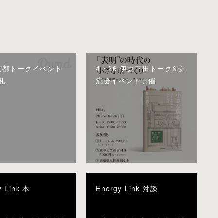
8 京都トークイベント
4・26 伊豆下田トーク&交
礼
流会イベント開催
y Link 本
Energy Link 対談