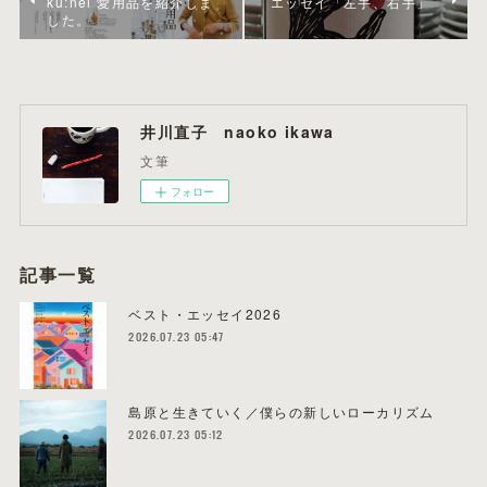
ku:nel 愛用品を紹介しま
エッセイ「左手、右手」
した。
井川直子 naoko ikawa
文筆
フォロー
記事一覧
ベスト・エッセイ2026
2026.07.23 05:47
島原と生きていく／僕らの新しいローカリズム
2026.07.23 05:12