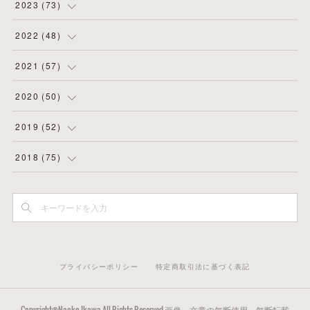
(
2
)
(
4
)
(
4
)
2023
(
73
)
(
11
)
(
3
)
(
5
)
(
8
)
2022
(
48
)
(
5
)
(
4
)
(
5
)
(
6
)
(
4
)
2021
(
57
)
(
6
)
(
4
)
(
3
)
(
7
)
(
4
)
(
6
)
2020
(
50
)
(
1
)
(
2
)
(
7
)
(
5
)
(
5
)
(
8
)
(
2
)
2019
(
52
)
(
6
)
(
6
)
(
7
)
(
4
)
(
2
)
(
4
)
(
10
)
2018
(
75
)
(
4
)
(
7
)
(
5
)
(
3
)
(
9
)
(
5
)
(
1
)
(
3
)
(
7
)
(
6
)
(
7
)
(
2
)
(
6
)
(
4
)
(
3
)
(
5
)
(
3
)
(
5
)
(
7
)
(
3
)
(
3
)
(
4
)
(
4
)
(
4
)
(
6
)
(
4
)
(
8
)
プライバシーポリシー
特定商取引法に基づく表記
(
7
)
(
5
)
(
5
)
(
4
)
(
6
)
(
3
)
(
5
)
(
2
)
(
3
)
(
5
)
(
2
)
(
3
)
(
22
)
Copyright©Naoko Ikawa All Rights Reserved.画像、文章の無断使用、無断転載