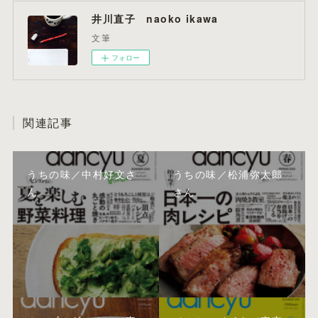
井川直子 naoko ikawa
文筆
フォロー
関連記事
うちの味／中村好文さ
うちの味／松浦弥太郎
ん
さん