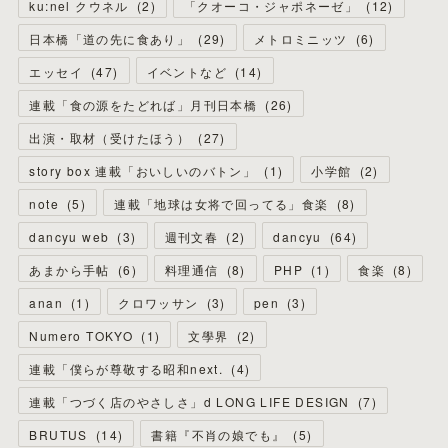
ku:nel クウネル
(
2
)
「クオーコ・ジャポネーゼ」
(
12
)
日本橋「道の先に食あり」
(
29
)
メトロミニッツ
(
6
)
エッセイ
(
47
)
イベントなど
(
14
)
連載「食の源をたどれば」月刊日本橋
(
26
)
出演・取材（受けたほう）
(
27
)
story box 連載「おいしいのバトン」
(
1
)
小学館
(
2
)
note
(
5
)
連載「地球は女将で回ってる」食楽
(
8
)
dancyu web
(
3
)
週刊文春
(
2
)
dancyu
(
64
)
あまから手帖
(
6
)
料理通信
(
8
)
PHP
(
1
)
食楽
(
8
)
anan
(
1
)
クロワッサン
(
3
)
pen
(
3
)
Numero TOKYO
(
1
)
文學界
(
2
)
連載「僕らが尊敬する昭和next.
(
4
)
連載「つづく店のやさしさ」d LONG LIFE DESIGN
(
7
)
BRUTUS
(
14
)
書籍『不肖の娘でも』
(
5
)