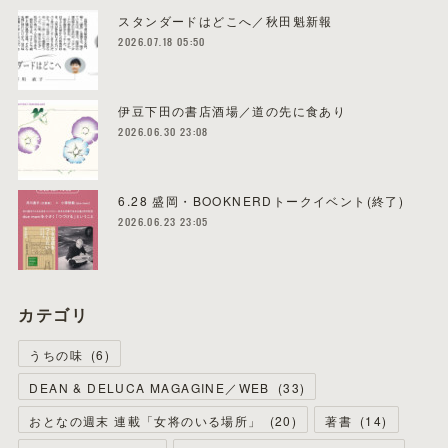
スタンダードはどこへ／秋田魁新報
2026.07.18 05:50
伊豆下田の書店酒場／道の先に食あり
2026.06.30 23:08
6.28 盛岡・BOOKNERDトークイベント(終了)
2026.06.23 23:05
カテゴリ
うちの味
(
6
)
DEAN & DELUCA MAGAGINE／WEB
(
33
)
おとなの週末 連載「女将のいる場所」
(
20
)
著書
(
14
)