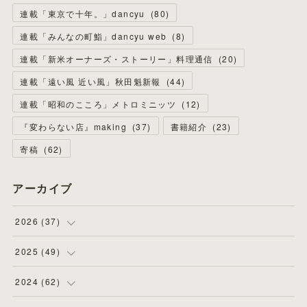
連載「東京で十年。」dancyu
(
80
)
連載「みんなの町鮨」dancyu web
(
8
)
連載「新米オーナーズ・ストーリー」料理通信
(
20
)
連載「遠い風 近い風」秋田魁新報
(
44
)
連載「昭和のこころ」メトロミニッツ
(
12
)
『変わらない店』making
(
37
)
書籍紹介
(
23
)
寄稿
(
62
)
アーカイブ
2026
(
37
)
(
4
)
2025
(
49
)
(
8
)
(
3
)
2024
(
62
)