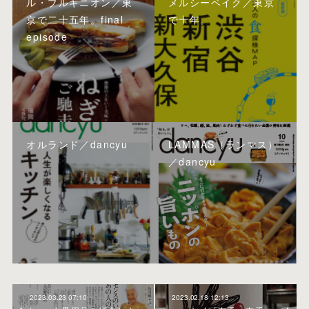
ル・ブルギニオン／東
メルシーベイク／東京
京で二十五年。final
で十年。
episode
オルランド／dancyu
LAMMAS（ランマス）
／dancyu
2023.03.23 07:10
2023.02.18 12:13