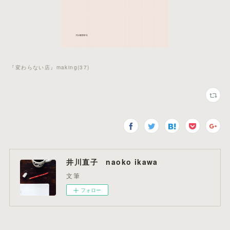
『変わらない店』making
(
37
)
井川直子 naoko ikawa
文筆
フォロー