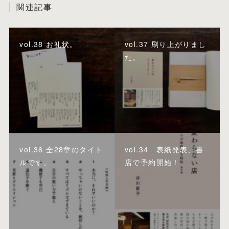
関連記事
vol.38 お礼状。
vol.37 刷り上がりまし
た。
vol.36 全28章のタイト
vol.34 表紙発表、書
ルです。
店で予約開始！