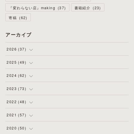
『変わらない店』making
(
37
)
書籍紹介
(
23
)
寄稿
(
62
)
アーカイブ
2026
(
37
)
(
4
)
2025
(
49
)
(
8
)
(
3
)
2024
(
62
)
(
2
)
(
4
)
(
4
)
2023
(
73
)
(
11
)
(
3
)
(
5
)
(
8
)
2022
(
48
)
(
5
)
(
4
)
(
5
)
(
6
)
(
4
)
2021
(
57
)
(
6
)
(
4
)
(
3
)
(
7
)
(
4
)
(
6
)
2020
(
50
)