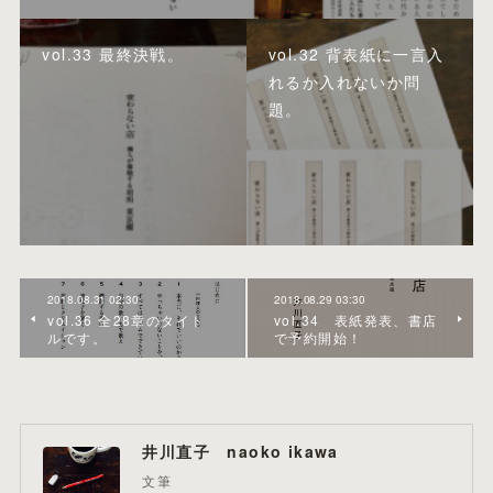
vol.33 最終決戦。
vol.32 背表紙に一言入
れるか入れないか問
題。
2018.08.31 02:30
2018.08.29 03:30
vol.36 全28章のタイト
vol.34 表紙発表、書店
ルです。
で予約開始！
井川直子 naoko ikawa
文筆