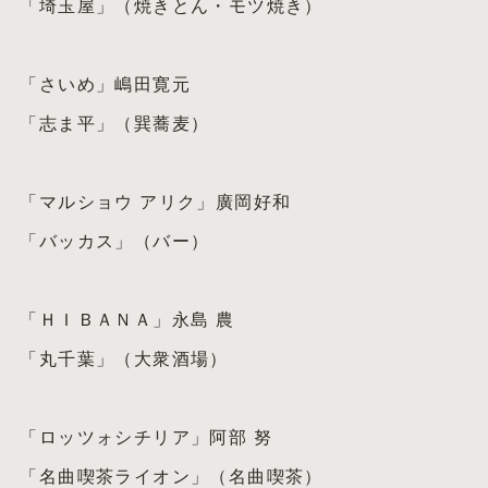
「埼玉屋」（焼きとん・モツ焼き）
「さいめ」嶋田寛元
「志ま平」（巽蕎麦）
「マルショウ アリク」廣岡好和
「バッカス」（バー）
「ＨＩＢＡＮＡ」永島 農
「丸千葉」（大衆酒場）
「ロッツォシチリア」阿部 努
「名曲喫茶ライオン」（名曲喫茶）