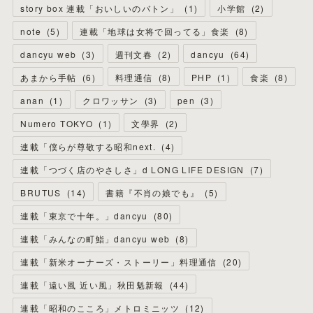
story box 連載「おいしいのバトン」
(
1
)
小学館
(
2
)
note
(
5
)
連載「地球は女将で回ってる」食楽
(
8
)
dancyu web
(
3
)
週刊文春
(
2
)
dancyu
(
64
)
あまから手帖
(
6
)
料理通信
(
8
)
PHP
(
1
)
食楽
(
8
)
anan
(
1
)
クロワッサン
(
3
)
pen
(
3
)
Numero TOKYO
(
1
)
文學界
(
2
)
連載「僕らが尊敬する昭和next.
(
4
)
連載「つづく店のやさしさ」d LONG LIFE DESIGN
(
7
)
BRUTUS
(
14
)
書籍『不肖の娘でも』
(
5
)
連載「東京で十年。」dancyu
(
80
)
連載「みんなの町鮨」dancyu web
(
8
)
連載「新米オーナーズ・ストーリー」料理通信
(
20
)
連載「遠い風 近い風」秋田魁新報
(
44
)
連載「昭和のこころ」メトロミニッツ
(
12
)