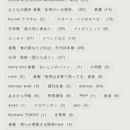
おとなの週末 連載「女将のいる場所」
(
20
)
著書
(
14
)
ku:nel クウネル
(
2
)
「クオーコ・ジャポネーゼ」
(
12
)
日本橋「道の先に食あり」
(
29
)
メトロミニッツ
(
6
)
エッセイ
(
47
)
イベントなど
(
14
)
連載「食の源をたどれば」月刊日本橋
(
26
)
出演・取材（受けたほう）
(
27
)
story box 連載「おいしいのバトン」
(
1
)
小学館
(
2
)
note
(
5
)
連載「地球は女将で回ってる」食楽
(
8
)
dancyu web
(
3
)
週刊文春
(
2
)
dancyu
(
64
)
あまから手帖
(
6
)
料理通信
(
8
)
PHP
(
1
)
食楽
(
8
)
anan
(
1
)
クロワッサン
(
3
)
pen
(
3
)
Numero TOKYO
(
1
)
文學界
(
2
)
連載「僕らが尊敬する昭和next.
(
4
)