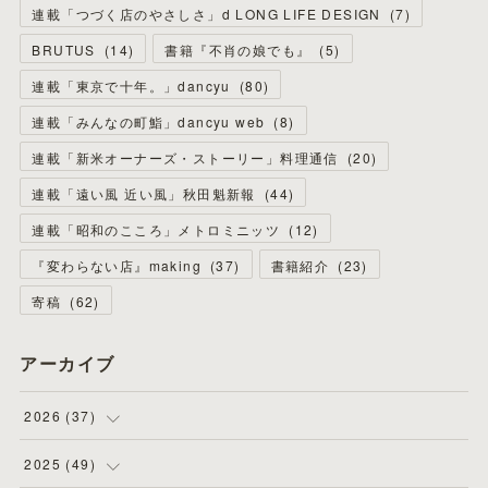
連載「つづく店のやさしさ」d LONG LIFE DESIGN
(
7
)
BRUTUS
(
14
)
書籍『不肖の娘でも』
(
5
)
連載「東京で十年。」dancyu
(
80
)
連載「みんなの町鮨」dancyu web
(
8
)
連載「新米オーナーズ・ストーリー」料理通信
(
20
)
連載「遠い風 近い風」秋田魁新報
(
44
)
連載「昭和のこころ」メトロミニッツ
(
12
)
『変わらない店』making
(
37
)
書籍紹介
(
23
)
寄稿
(
62
)
アーカイブ
2026
(
37
)
(
4
)
2025
(
49
)