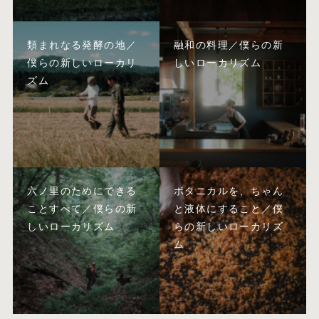
類まれなる発酵の地／
融和の料理／僕らの新
僕らの新しいローカリ
しいローカリズム
ズム
六ノ里のためにできる
ボタニカルを、ちゃん
ことすべて／僕らの新
と液体にすること／僕
しいローカリズム
らの新しいローカリズ
ム