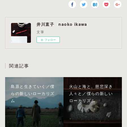
井川直子 naoko ikawa
文筆
フォロー
関連記事
島原と生きていく／僕
火山と海と、慈悲深き
らの新しいローカリズ
人々と／僕らの新しい
ム
ローカリズム