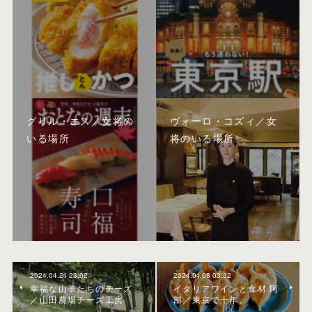
グリル・エス／女将の
ヴォーロ・コズィ／女
いる場所
将のいる場所
2024.04.24 23:02
2024.04.08 03:32
幸福な山羊たちのチーズ
イタリアワインと食材 阿
／山田農場チーズ工房
部／東京で十年。