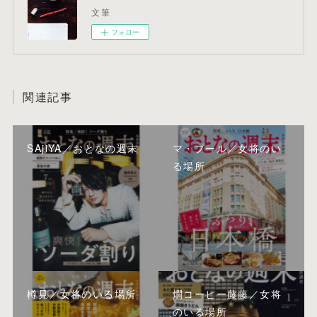
文筆
フォロー
関連記事
SAjiYA／おとなの週末
マ・プール／女将のい
る場所
樽見／女将のいる場所
燗コーヒー藤藤／女将
のいる場所