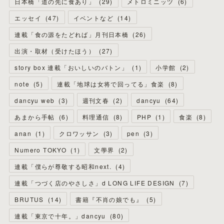
日本橋「道の先に食あり」
(
29
)
メトロミニッツ
(
6
)
エッセイ
(
47
)
イベントなど
(
14
)
連載「食の源をたどれば」月刊日本橋
(
26
)
出演・取材（受けたほう）
(
27
)
story box 連載「おいしいのバトン」
(
1
)
小学館
(
2
)
note
(
5
)
連載「地球は女将で回ってる」食楽
(
8
)
dancyu web
(
3
)
週刊文春
(
2
)
dancyu
(
64
)
あまから手帖
(
6
)
料理通信
(
8
)
PHP
(
1
)
食楽
(
8
)
anan
(
1
)
クロワッサン
(
3
)
pen
(
3
)
Numero TOKYO
(
1
)
文學界
(
2
)
連載「僕らが尊敬する昭和next.
(
4
)
連載「つづく店のやさしさ」d LONG LIFE DESIGN
(
7
)
BRUTUS
(
14
)
書籍『不肖の娘でも』
(
5
)
連載「東京で十年。」dancyu
(
80
)