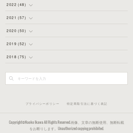
(
11
)
(
3
)
(
5
)
(
8
)
2022
(
48
)
(
5
)
(
4
)
(
5
)
(
6
)
(
4
)
2021
(
57
)
(
6
)
(
4
)
(
3
)
(
7
)
(
4
)
(
6
)
2020
(
50
)
(
1
)
(
2
)
(
7
)
(
5
)
(
5
)
(
8
)
(
2
)
2019
(
52
)
(
6
)
(
6
)
(
7
)
(
4
)
(
2
)
(
4
)
(
10
)
2018
(
75
)
(
4
)
(
7
)
(
5
)
(
3
)
(
9
)
(
5
)
(
1
)
(
3
)
(
7
)
(
6
)
(
7
)
(
2
)
(
6
)
(
4
)
(
3
)
(
5
)
(
3
)
(
5
)
(
7
)
(
3
)
(
3
)
(
4
)
(
4
)
(
4
)
(
6
)
(
4
)
(
8
)
プライバシーポリシー
特定商取引法に基づく表記
(
7
)
(
5
)
(
5
)
(
4
)
(
6
)
(
3
)
(
5
)
(
2
)
(
3
)
(
5
)
(
2
)
(
3
)
(
22
)
Copyright©Naoko Ikawa All Rights Reserved.画像、文章の無断使用、無断転載
(
5
)
をお断りします。Unauthorized copying prohibited.
(
5
)
(
3
)
(
3
)
(
6
)
(
3
)
(
23
)