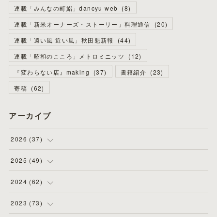
連載「みんなの町鮨」dancyu web
(
8
)
連載「新米オーナーズ・ストーリー」料理通信
(
20
)
連載「遠い風 近い風」秋田魁新報
(
44
)
連載「昭和のこころ」メトロミニッツ
(
12
)
『変わらない店』making
(
37
)
書籍紹介
(
23
)
寄稿
(
62
)
アーカイブ
2026
(
37
)
(
4
)
2025
(
49
)
(
8
)
(
3
)
2024
(
62
)
(
2
)
(
4
)
(
4
)
2023
(
73
)