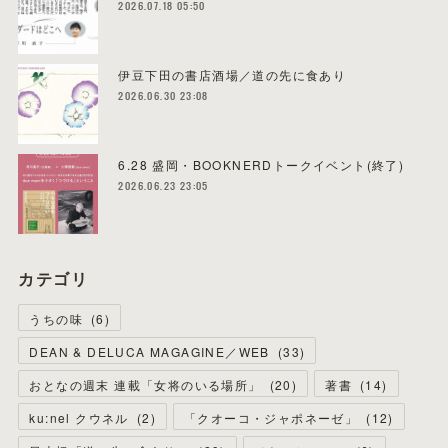
2026.07.18 05:50
伊豆下田の書店酒場／道の先に食あり
2026.06.30 23:08
6.28 盛岡・BOOKNERDトークイベント(終了)
2026.06.23 23:05
カテゴリ
うちの味
(
6
)
DEAN & DELUCA MAGAGINE／WEB
(
33
)
おとなの週末 連載「女将のいる場所」
(
20
)
著書
(
14
)
ku:nel クウネル
(
2
)
「クオーコ・ジャポネーゼ」
(
12
)