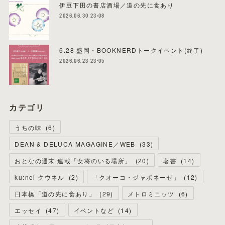
伊豆下田の書店酒場／道の先に食あり
2026.06.30 23:08
6.28 盛岡・BOOKNERDトークイベント(終了)
2026.06.23 23:05
カテゴリ
うちの味
(
6
)
DEAN & DELUCA MAGAGINE／WEB
(
33
)
おとなの週末 連載「女将のいる場所」
(
20
)
著書
(
14
)
ku:nel クウネル
(
2
)
「クオーコ・ジャポネーゼ」
(
12
)
日本橋「道の先に食あり」
(
29
)
メトロミニッツ
(
6
)
エッセイ
(
47
)
イベントなど
(
14
)