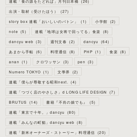
連載「食の源をたどれば」月刊日本橋
(
26
)
出演・取材（受けたほう）
(
27
)
story box 連載「おいしいのバトン」
(
1
)
小学館
(
2
)
note
(
5
)
連載「地球は女将で回ってる」食楽
(
8
)
dancyu web
(
3
)
週刊文春
(
2
)
dancyu
(
64
)
あまから手帖
(
6
)
料理通信
(
8
)
PHP
(
1
)
食楽
(
8
)
anan
(
1
)
クロワッサン
(
3
)
pen
(
3
)
Numero TOKYO
(
1
)
文學界
(
2
)
連載「僕らが尊敬する昭和next.
(
4
)
連載「つづく店のやさしさ」d LONG LIFE DESIGN
(
7
)
BRUTUS
(
14
)
書籍『不肖の娘でも』
(
5
)
連載「東京で十年。」dancyu
(
80
)
連載「みんなの町鮨」dancyu web
(
8
)
連載「新米オーナーズ・ストーリー」料理通信
(
20
)