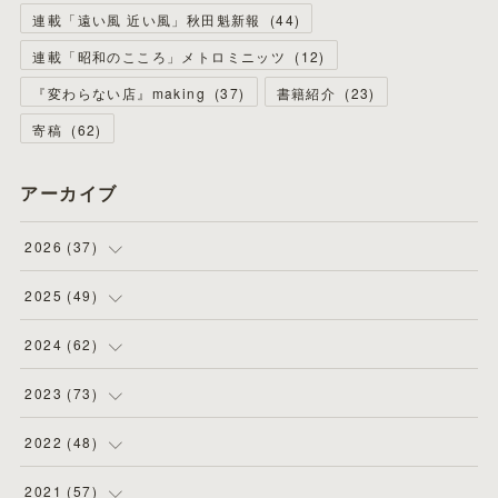
連載「遠い風 近い風」秋田魁新報
(
44
)
連載「昭和のこころ」メトロミニッツ
(
12
)
『変わらない店』making
(
37
)
書籍紹介
(
23
)
寄稿
(
62
)
アーカイブ
2026
(
37
)
(
4
)
2025
(
49
)
(
8
)
(
3
)
2024
(
62
)
(
2
)
(
4
)
(
4
)
2023
(
73
)
(
11
)
(
3
)
(
5
)
(
8
)
2022
(
48
)
(
5
)
(
4
)
(
5
)
(
6
)
(
4
)
2021
(
57
)