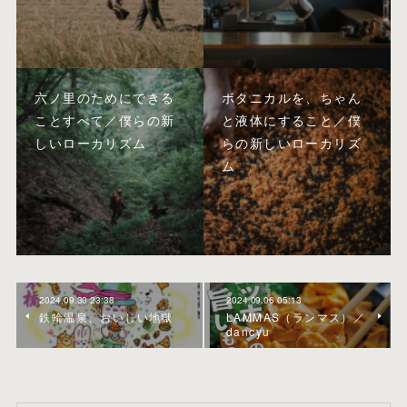
六ノ里のためにできる
ボタニカルを、ちゃん
ことすべて／僕らの新
と液体にすること／僕
しいローカリズム
らの新しいローカリズ
ム
2024.09.30 23:38
2024.09.06 05:13
鉄輪温泉、おいしい地獄
LAMMAS（ランマス）／
dancyu