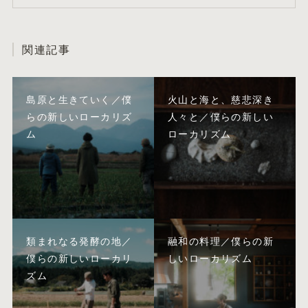
関連記事
島原と生きていく／僕
火山と海と、慈悲深き
らの新しいローカリズ
人々と／僕らの新しい
ム
ローカリズム
類まれなる発酵の地／
融和の料理／僕らの新
僕らの新しいローカリ
しいローカリズム
ズム