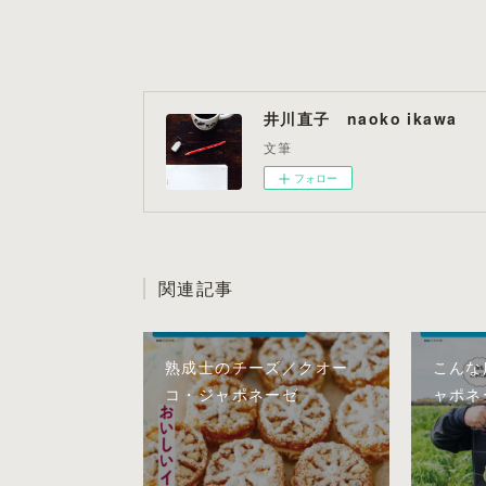
井川直子 naoko ikawa
文筆
フォロー
関連記事
熟成士のチーズ／クオー
こんな
コ・ジャポネーゼ
ャポネ