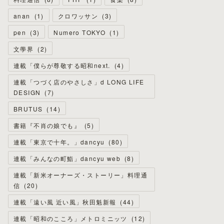
anan
(
1
)
クロワッサン
(
3
)
pen
(
3
)
Numero TOKYO
(
1
)
文學界
(
2
)
連載「僕らが尊敬する昭和next.
(
4
)
連載「つづく店のやさしさ」d LONG LIFE
DESIGN
(
7
)
BRUTUS
(
14
)
書籍『不肖の娘でも』
(
5
)
連載「東京で十年。」dancyu
(
80
)
連載「みんなの町鮨」dancyu web
(
8
)
連載「新米オーナーズ・ストーリー」料理通
信
(
20
)
連載「遠い風 近い風」秋田魁新報
(
44
)
連載「昭和のこころ」メトロミニッツ
(
12
)