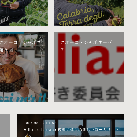
クオーコ・ジャポネ
クオーコ・ジャポネーゼ °
第８回
７
2025.08.10 11:57
Villa della pace 後編／僕らの新しいローカリ
ズム