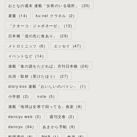
おとなの週末 連載「女将のいる場所」
(
20
)
著書
(
14
)
ku:nel クウネル
(
2
)
「クオーコ・ジャポネーゼ」
(
12
)
日本橋「道の先に食あり」
(
29
)
メトロミニッツ
(
6
)
エッセイ
(
47
)
イベントなど
(
14
)
連載「食の源をたどれば」月刊日本橋
(
26
)
出演・取材（受けたほう）
(
27
)
story box 連載「おいしいのバトン」
(
1
)
小学館
(
2
)
note
(
5
)
連載「地球は女将で回ってる」食楽
(
8
)
dancyu web
(
3
)
週刊文春
(
2
)
dancyu
(
64
)
あまから手帖
(
6
)
料理通信
(
8
)
PHP
(
1
)
食楽
(
8
)