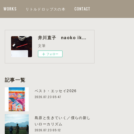
WORKS
リトルドロップスの本
CONTACT
井川直子 naoko ikawa
文筆
フォロー
記事一覧
ベスト・エッセイ2026
2026.07.23 05:47
島原と生きていく／僕らの新し
いローカリズム
2026.07.23 05:12