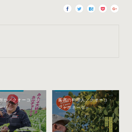
所か／クオーコ・ジ
孤高の料理人／クオーコ・
ーゼ
ジャポネーゼ