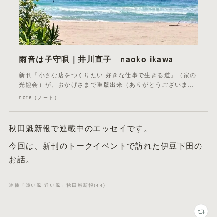
雨音は子守唄｜井川直子 naoko ikawa
新刊『小さな店をつくりたい 好きな仕事で生きる道』（家の
光協会）が、おかげさまで重版出来（ありがとうございま…
note（ノート）
秋田魁新報で連載中のエッセイです。
今回は、新刊のトークイベントで訪れた伊豆下田の
お話。
連載「遠い風 近い風」秋田魁新報
(
44
)