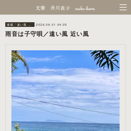
2026.06.01 04:05
連載「遠い風 近い風」秋田魁新報
雨音は子守唄／遠い風 近い風