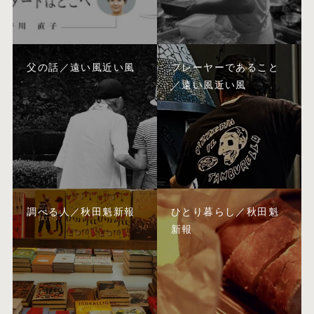
父の話／遠い風近い風
プレーヤーであること
／遠い風近い風
調べる人／秋田魁新報
ひとり暮らし／秋田魁
新報