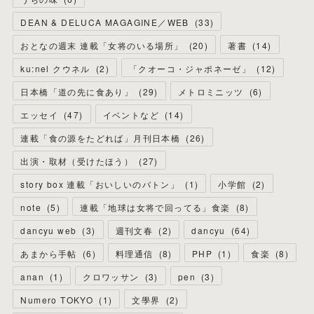
DEAN & DELUCA MAGAGINE／WEB
(
33
)
おとなの週末 連載「女将のいる場所」
(
20
)
著書
(
14
)
ku:nel クウネル
(
2
)
「クオーコ・ジャポネーゼ」
(
12
)
日本橋「道の先に食あり」
(
29
)
メトロミニッツ
(
6
)
エッセイ
(
47
)
イベントなど
(
14
)
連載「食の源をたどれば」月刊日本橋
(
26
)
出演・取材（受けたほう）
(
27
)
story box 連載「おいしいのバトン」
(
1
)
小学館
(
2
)
note
(
5
)
連載「地球は女将で回ってる」食楽
(
8
)
dancyu web
(
3
)
週刊文春
(
2
)
dancyu
(
64
)
あまから手帖
(
6
)
料理通信
(
8
)
PHP
(
1
)
食楽
(
8
)
anan
(
1
)
クロワッサン
(
3
)
pen
(
3
)
Numero TOKYO
(
1
)
文學界
(
2
)