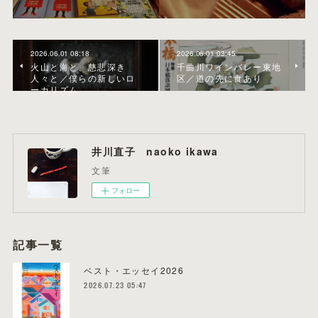
2026.06.01 08:18
2026.06.01 03:45
火山と海と、慈悲深き
千曲川ワインバレー東地
人々と／僕らの新しいロ
区／道の先に食あり
ーカリズム
井川直子 naoko ikawa
文筆
フォロー
記事一覧
ベスト・エッセイ2026
2026.07.23 05:47