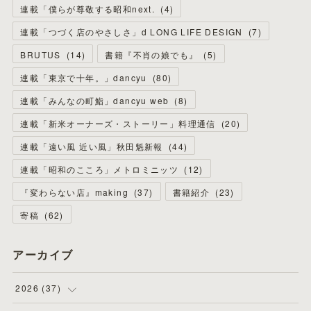
連載「僕らが尊敬する昭和next.
(
4
)
連載「つづく店のやさしさ」d LONG LIFE DESIGN
(
7
)
BRUTUS
(
14
)
書籍『不肖の娘でも』
(
5
)
連載「東京で十年。」dancyu
(
80
)
連載「みんなの町鮨」dancyu web
(
8
)
連載「新米オーナーズ・ストーリー」料理通信
(
20
)
連載「遠い風 近い風」秋田魁新報
(
44
)
連載「昭和のこころ」メトロミニッツ
(
12
)
『変わらない店』making
(
37
)
書籍紹介
(
23
)
寄稿
(
62
)
アーカイブ
2026
(
37
)