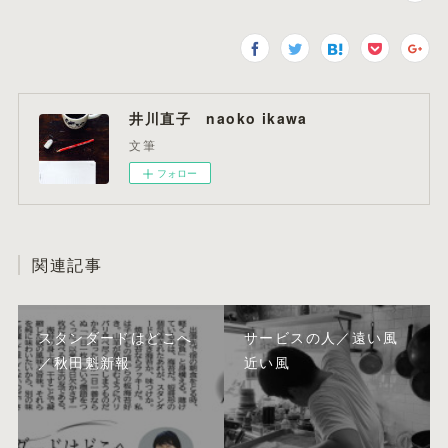
井川直子 naoko ikawa
文筆
フォロー
関連記事
スタンダードはどこへ
サービスの人／遠い風
／秋田魁新報
近い風