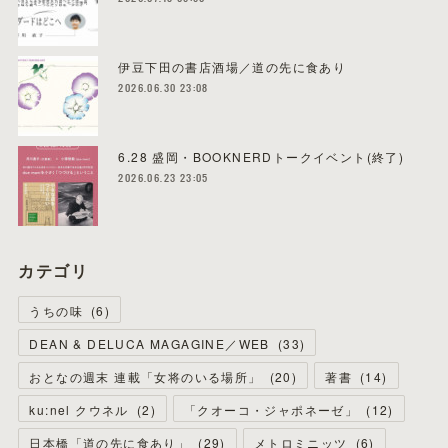
伊豆下田の書店酒場／道の先に食あり
2026.06.30 23:08
6.28 盛岡・BOOKNERDトークイベント(終了)
2026.06.23 23:05
カテゴリ
うちの味
(
6
)
DEAN & DELUCA MAGAGINE／WEB
(
33
)
おとなの週末 連載「女将のいる場所」
(
20
)
著書
(
14
)
ku:nel クウネル
(
2
)
「クオーコ・ジャポネーゼ」
(
12
)
日本橋「道の先に食あり」
(
29
)
メトロミニッツ
(
6
)