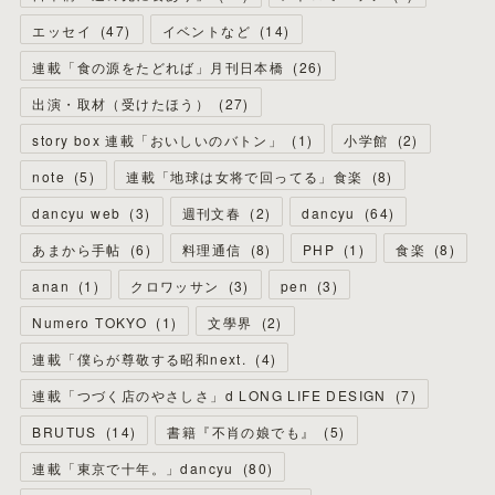
エッセイ
(
47
)
イベントなど
(
14
)
連載「食の源をたどれば」月刊日本橋
(
26
)
出演・取材（受けたほう）
(
27
)
story box 連載「おいしいのバトン」
(
1
)
小学館
(
2
)
note
(
5
)
連載「地球は女将で回ってる」食楽
(
8
)
dancyu web
(
3
)
週刊文春
(
2
)
dancyu
(
64
)
あまから手帖
(
6
)
料理通信
(
8
)
PHP
(
1
)
食楽
(
8
)
anan
(
1
)
クロワッサン
(
3
)
pen
(
3
)
Numero TOKYO
(
1
)
文學界
(
2
)
連載「僕らが尊敬する昭和next.
(
4
)
連載「つづく店のやさしさ」d LONG LIFE DESIGN
(
7
)
BRUTUS
(
14
)
書籍『不肖の娘でも』
(
5
)
連載「東京で十年。」dancyu
(
80
)