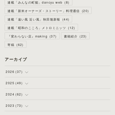
連載「みんなの町鮨」dancyu web
(
8
)
連載「新米オーナーズ・ストーリー」料理通信
(
20
)
連載「遠い風 近い風」秋田魁新報
(
44
)
連載「昭和のこころ」メトロミニッツ
(
12
)
『変わらない店』making
(
37
)
書籍紹介
(
23
)
寄稿
(
62
)
アーカイブ
2026
(
37
)
(
4
)
2025
(
49
)
(
8
)
(
3
)
2024
(
62
)
(
2
)
(
4
)
(
4
)
2023
(
73
)
(
11
)