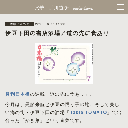
2026.06.30 23:08
日本橋「道の先に食あり」
伊豆下田の書店酒場／道の先に食あり
月刊日本橋
の連載「道の先に食あり」。
今月は、黒船来航と伊豆の踊り子の地、そして美し
い海の街・伊豆下田の酒場「
Table TOMATO
」で出
合った「かき菜」という青菜です。