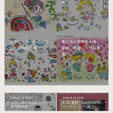
橋
秋田、一期一会のおで
東三河の宿場町名物、
ん／月刊日本橋
菜めし田楽／月刊日本
橋
2026.07.18 05:50
2026.06.23 23:05
スタンダードはどこへ／
6.28 盛岡・BOOKNERD
秋田魁新報
トークイベント(終了)