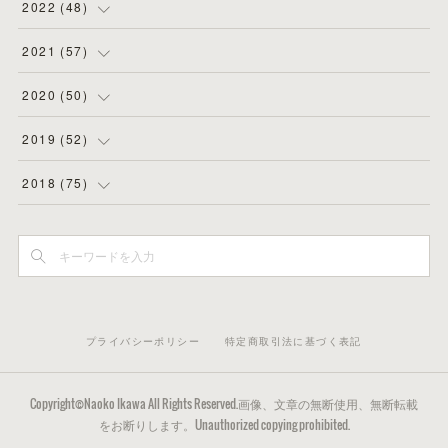
(
3
)
(
5
)
(
8
)
2022
(
48
)
(
5
)
(
4
)
(
5
)
(
6
)
(
4
)
2021
(
57
)
(
6
)
(
4
)
(
3
)
(
7
)
(
4
)
(
6
)
2020
(
50
)
(
1
)
(
2
)
(
7
)
(
5
)
(
5
)
(
8
)
(
2
)
2019
(
52
)
(
6
)
(
6
)
(
7
)
(
4
)
(
2
)
(
4
)
(
10
)
2018
(
75
)
(
4
)
(
7
)
(
5
)
(
3
)
(
9
)
(
5
)
(
1
)
(
3
)
(
7
)
(
6
)
(
7
)
(
2
)
(
6
)
(
4
)
(
3
)
(
5
)
(
3
)
(
5
)
(
7
)
(
3
)
(
3
)
(
4
)
(
4
)
(
4
)
(
6
)
(
4
)
(
8
)
プライバシーポリシー
特定商取引法に基づく表記
(
7
)
(
5
)
(
5
)
(
4
)
(
6
)
(
3
)
(
5
)
(
2
)
(
3
)
(
5
)
(
2
)
(
3
)
(
22
)
Copyright©Naoko Ikawa All Rights Reserved.画像、文章の無断使用、無断転載
(
5
)
をお断りします。Unauthorized copying prohibited.
(
5
)
(
3
)
(
3
)
(
6
)
(
3
)
(
23
)