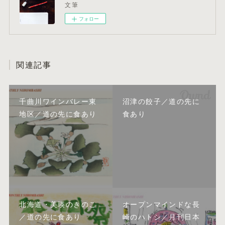
文筆
フォロー
関連記事
千曲川ワインバレー東
沼津の餃子／道の先に
地区／道の先に食あり
食あり
北海道・美瑛のきのこ
オープンマインドな長
／道の先に食あり
崎のハトシ／月刊日本