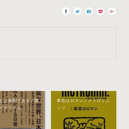
とは表明である／隣
車窓はロマン／メトロミニ
ーナリズム
ッツ