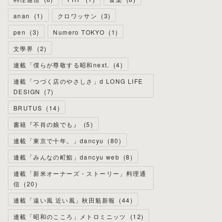
anan
(
1
)
クロワッサン
(
3
)
pen
(
3
)
Numero TOKYO
(
1
)
文學界
(
2
)
連載「僕らが尊敬する昭和next.
(
4
)
連載「つづく店のやさしさ」d LONG LIFE
DESIGN
(
7
)
BRUTUS
(
14
)
書籍『不肖の娘でも』
(
5
)
連載「東京で十年。」dancyu
(
80
)
連載「みんなの町鮨」dancyu web
(
8
)
連載「新米オーナーズ・ストーリー」料理通
信
(
20
)
連載「遠い風 近い風」秋田魁新報
(
44
)
連載「昭和のこころ」メトロミニッツ
(
12
)