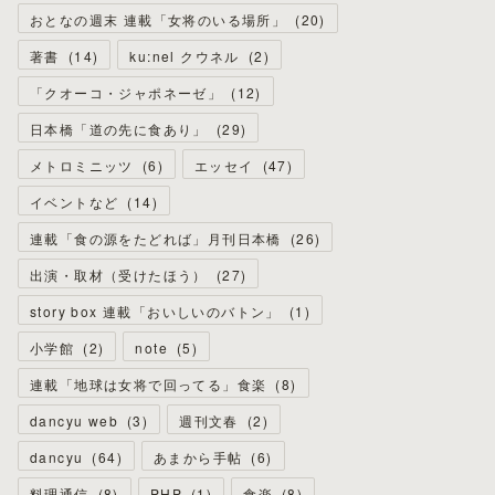
おとなの週末 連載「女将のいる場所」
(
20
)
著書
(
14
)
ku:nel クウネル
(
2
)
「クオーコ・ジャポネーゼ」
(
12
)
日本橋「道の先に食あり」
(
29
)
メトロミニッツ
(
6
)
エッセイ
(
47
)
イベントなど
(
14
)
連載「食の源をたどれば」月刊日本橋
(
26
)
出演・取材（受けたほう）
(
27
)
story box 連載「おいしいのバトン」
(
1
)
小学館
(
2
)
note
(
5
)
連載「地球は女将で回ってる」食楽
(
8
)
dancyu web
(
3
)
週刊文春
(
2
)
dancyu
(
64
)
あまから手帖
(
6
)
料理通信
(
8
)
PHP
(
1
)
食楽
(
8
)