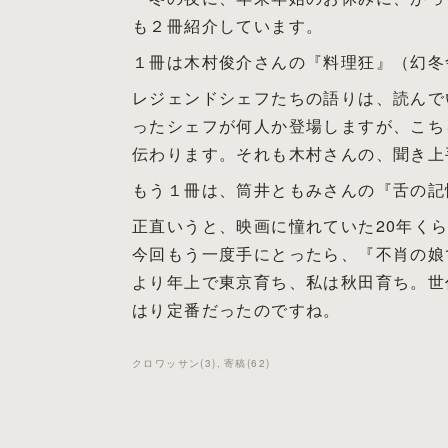
も２冊紹介しています。
１冊は木村俊介さんの『料理狂』（幻冬
レジェンドシェフたちの語りは、読んで
ったシェフが何人か登場しますが、こち
伝わります。それも木村さんの、聞き上
もう１冊は、筒井ともみさんの『舌の記憶』（
正直いうと、映画に憧れていた20年く
今回もう一度手にとったら、『不肖の娘
より年上で東京育ち、私は秋田育ち。世
はり定番だったのですね。
クロワッサン
(
3
)
寄稿
(
62
)