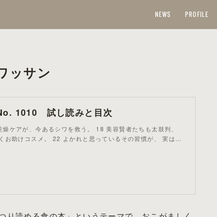
NEWS
PROFILE
ワッサン
t No. 1010 試し読みと目次
16 乾燥ケアが、今あるシワを救う。 18 美容賢者たちも太鼓判、
くお助けコスメ。 22 よかれと思っているその習慣が、 実は…
つり読める食の本」というテーマで、おこがましく