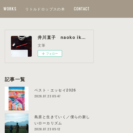
WORKS
リトルドロップスの本
CONTACT
井川直子 naoko ikawa
文筆
フォロー
記事一覧
ベスト・エッセイ2026
2026.07.23 05:47
島原と生きていく／僕らの新し
いローカリズム
2026.07.23 05:12