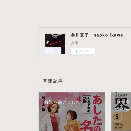
井川直子 naoko ikawa
文筆
フォロー
関連記事
解説を書きました
飲食店
のジャ