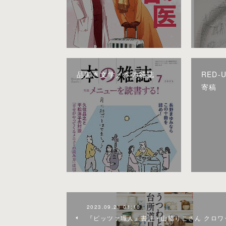
品書き文学／本の雑誌
RED-
寄稿
2023.09.21 01:10
『ピッツァ職人』書評・山脇りこさん クロワ