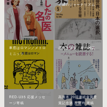
／隣のジャーナリズム
車窓はロマン／メトロ
品書き文学／本の雑誌
ミニッツ
RED-U35 応援メッセ
高清水 20回連続金賞受
ージ寄稿
賞記念酒 加藤均 寄稿