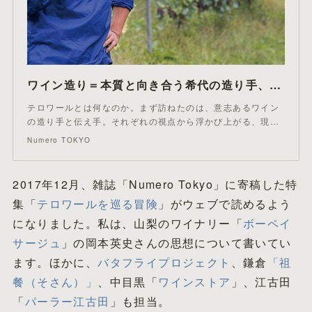
ワイン造り＝本質と向き合う希代の造り手、ボーペイサージュにとっての「テロワール」 | Numero TOKYO
テロワールとは何なのか。まず訪ねたのは、意志あるワイン
の造り手と伝え手。それぞれの視点から浮かび上がる、現…
Numero TOKYO
2017年12月、雑誌「Numero Tokyo」に寄稿した特
集「
テロワールを巡る冒険
」がウェブで読めるよう
になりました。私は、山梨のワイナリー「
ボーペイ
サージュ
」の岡本英史さんの思想について書いてい
ます。ほかに、
バタフライプロジェクト
、鎌倉
「祖
餐（そさん）」
、中目黒「
ワインストア
」、江古田
「
パーラー江古田
」も担当。