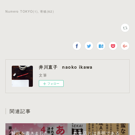
Numero TOKYO
(
1
)
寄稿
(
62
)
井川直子 naoko ikawa
文筆
フォロー
関連記事
解説を書きました
飲食店とは表明である