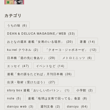
カテゴリ
うちの味
(
6
)
DEAN & DELUCA MAGAGINE／WEB
(
33
)
おとなの週末 連載「女将のいる場所」
(
20
)
著書
(
14
)
ku:nel クウネル
(
2
)
「クオーコ・ジャポネーゼ」
(
12
)
日本橋「道の先に食あり」
(
29
)
メトロミニッツ
(
6
)
エッセイ
(
47
)
イベントなど
(
14
)
連載「食の源をたどれば」月刊日本橋
(
26
)
出演・取材（受けたほう）
(
27
)
story box 連載「おいしいのバトン」
(
1
)
小学館
(
2
)
note
(
5
)
連載「地球は女将で回ってる」食楽
(
8
)
dancyu web
(
3
)
週刊文春
(
2
)
dancyu
(
64
)