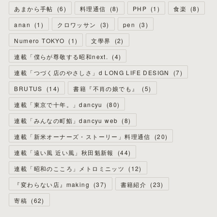
あまから手帖
(
6
)
料理通信
(
8
)
PHP
(
1
)
食楽
(
8
)
anan
(
1
)
クロワッサン
(
3
)
pen
(
3
)
Numero TOKYO
(
1
)
文學界
(
2
)
連載「僕らが尊敬する昭和next.
(
4
)
連載「つづく店のやさしさ」d LONG LIFE DESIGN
(
7
)
BRUTUS
(
14
)
書籍『不肖の娘でも』
(
5
)
連載「東京で十年。」dancyu
(
80
)
連載「みんなの町鮨」dancyu web
(
8
)
連載「新米オーナーズ・ストーリー」料理通信
(
20
)
連載「遠い風 近い風」秋田魁新報
(
44
)
連載「昭和のこころ」メトロミニッツ
(
12
)
『変わらない店』making
(
37
)
書籍紹介
(
23
)
寄稿
(
62
)