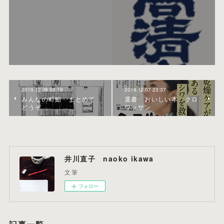
2019.12.08 00:19
2019.12.07 23:37
みんなの町鮨 まとめて
選書 おいしい本 クロ
どうぞ
ワッサン
井川直子 naoko ikawa
文筆
フォロー