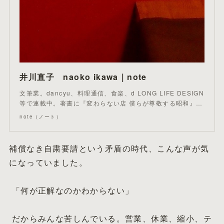
井川直子 naoko ikawa｜note
文筆業。dancyu、料理通信、食楽、d LONG LIFE DESIGN
等で連載中。著書に『変わらない店 僕らが尊敬する昭和』…
note（ノート）
補償なき自粛要請という矛盾の時代、こんな声が気
になっていました。
「何が正解なのかわからない」
だからみんな苦しんでいる。営業、休業、縮小、テ