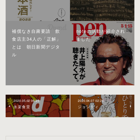
補償なき自粛要請 飲
noteの活動が紹介され
食店主34人の「正解」
ました
とは 朝日新聞デジタ
ル
2020.05.02 06:25
2020.04.07 02:26
永楽食堂
ジョンティ