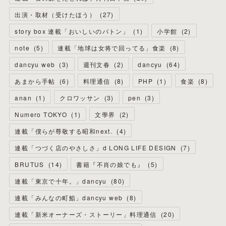
出演・取材（受けたほう）
(
27
)
story box 連載「おいしいのバトン」
(
1
)
小学館
(
2
)
note
(
5
)
連載「地球は女将で回ってる」食楽
(
8
)
dancyu web
(
3
)
週刊文春
(
2
)
dancyu
(
64
)
あまから手帖
(
6
)
料理通信
(
8
)
PHP
(
1
)
食楽
(
8
)
anan
(
1
)
クロワッサン
(
3
)
pen
(
3
)
Numero TOKYO
(
1
)
文學界
(
2
)
連載「僕らが尊敬する昭和next.
(
4
)
連載「つづく店のやさしさ」d LONG LIFE DESIGN
(
7
)
BRUTUS
(
14
)
書籍『不肖の娘でも』
(
5
)
連載「東京で十年。」dancyu
(
80
)
連載「みんなの町鮨」dancyu web
(
8
)
連載「新米オーナーズ・ストーリー」料理通信
(
20
)