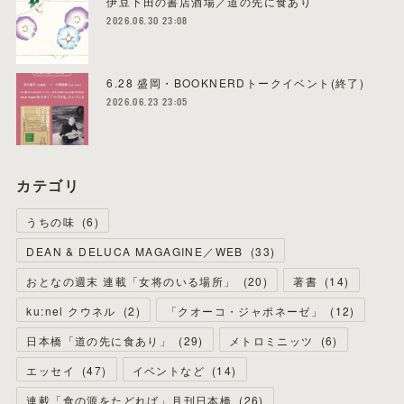
伊豆下田の書店酒場／道の先に食あり
2026.06.30 23:08
6.28 盛岡・BOOKNERDトークイベント(終了)
2026.06.23 23:05
カテゴリ
うちの味
(
6
)
DEAN & DELUCA MAGAGINE／WEB
(
33
)
おとなの週末 連載「女将のいる場所」
(
20
)
著書
(
14
)
ku:nel クウネル
(
2
)
「クオーコ・ジャポネーゼ」
(
12
)
日本橋「道の先に食あり」
(
29
)
メトロミニッツ
(
6
)
エッセイ
(
47
)
イベントなど
(
14
)
連載「食の源をたどれば」月刊日本橋
(
26
)