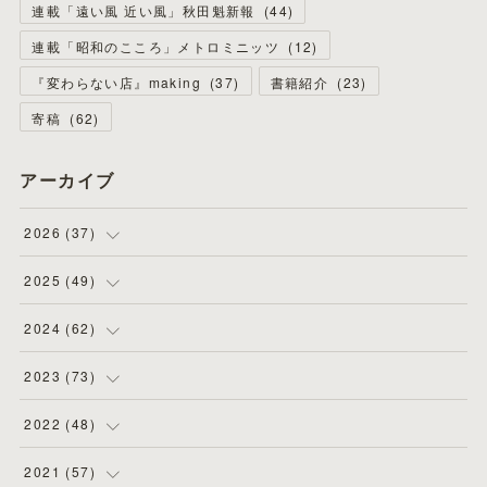
連載「遠い風 近い風」秋田魁新報
(
44
)
連載「昭和のこころ」メトロミニッツ
(
12
)
『変わらない店』making
(
37
)
書籍紹介
(
23
)
寄稿
(
62
)
アーカイブ
2026
(
37
)
(
4
)
2025
(
49
)
(
8
)
(
3
)
2024
(
62
)
(
2
)
(
4
)
(
4
)
2023
(
73
)
(
11
)
(
3
)
(
5
)
(
8
)
2022
(
48
)
(
5
)
(
4
)
(
5
)
(
6
)
(
4
)
2021
(
57
)