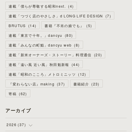
連載「僕らが尊敬する昭和next.
(
4
)
連載「つづく店のやさしさ」d LONG LIFE DESIGN
(
7
)
BRUTUS
(
14
)
書籍『不肖の娘でも』
(
5
)
連載「東京で十年。」dancyu
(
80
)
連載「みんなの町鮨」dancyu web
(
8
)
連載「新米オーナーズ・ストーリー」料理通信
(
20
)
連載「遠い風 近い風」秋田魁新報
(
44
)
連載「昭和のこころ」メトロミニッツ
(
12
)
『変わらない店』making
(
37
)
書籍紹介
(
23
)
寄稿
(
62
)
アーカイブ
2026
(
37
)