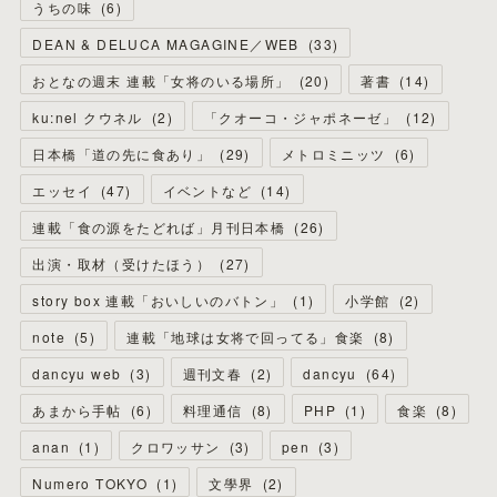
うちの味
(
6
)
DEAN & DELUCA MAGAGINE／WEB
(
33
)
おとなの週末 連載「女将のいる場所」
(
20
)
著書
(
14
)
ku:nel クウネル
(
2
)
「クオーコ・ジャポネーゼ」
(
12
)
日本橋「道の先に食あり」
(
29
)
メトロミニッツ
(
6
)
エッセイ
(
47
)
イベントなど
(
14
)
連載「食の源をたどれば」月刊日本橋
(
26
)
出演・取材（受けたほう）
(
27
)
story box 連載「おいしいのバトン」
(
1
)
小学館
(
2
)
note
(
5
)
連載「地球は女将で回ってる」食楽
(
8
)
dancyu web
(
3
)
週刊文春
(
2
)
dancyu
(
64
)
あまから手帖
(
6
)
料理通信
(
8
)
PHP
(
1
)
食楽
(
8
)
anan
(
1
)
クロワッサン
(
3
)
pen
(
3
)
Numero TOKYO
(
1
)
文學界
(
2
)