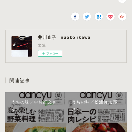
井川直子 naoko ikawa
文筆
フォロー
関連記事
うちの味／中村好文さ
うちの味／松浦弥太郎
ん
さん