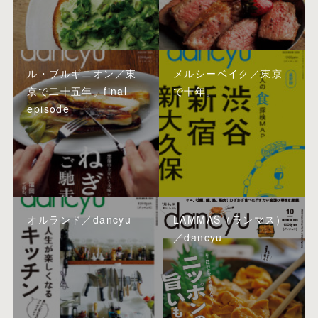
ル・ブルギニオン／東
メルシーベイク／東京
京で二十五年。final
で十年。
episode
オルランド／dancyu
LAMMAS（ランマス）
／dancyu