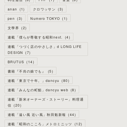
anan
(
1
)
クロワッサン
(
3
)
pen
(
3
)
Numero TOKYO
(
1
)
文學界
(
2
)
連載「僕らが尊敬する昭和next.
(
4
)
連載「つづく店のやさしさ」d LONG LIFE
DESIGN
(
7
)
BRUTUS
(
14
)
書籍『不肖の娘でも』
(
5
)
連載「東京で十年。」dancyu
(
80
)
連載「みんなの町鮨」dancyu web
(
8
)
連載「新米オーナーズ・ストーリー」料理通
信
(
20
)
連載「遠い風 近い風」秋田魁新報
(
44
)
連載「昭和のこころ」メトロミニッツ
(
12
)