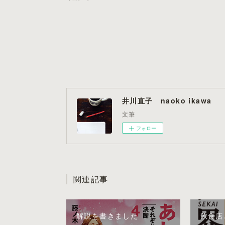
井川直子 naoko ikawa
文筆
フォロー
関連記事
解説を書きました
飲食店