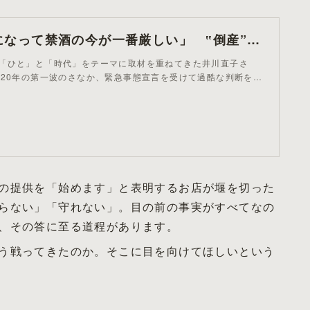
「コロナ禍になって禁酒の今が一番厳しい」 ‟倒産”と隣り合わせの飲食店店主たちの‟悲痛な叫び | 文春オンライン
「ひと」と「時代」をテーマに取材を重ねてきた井川直子さ
020年の第一波のさなか、緊急事態宣言を受けて過酷な判断を…
の提供を「始めます」と表明するお店が堰を切った
らない」「守れない」。目の前の事実がすべてなの
、その答に至る道程があります。
う戦ってきたのか。そこに目を向けてほしいという