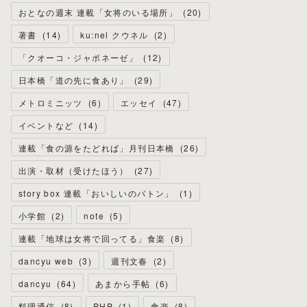
おとなの週末 連載「女将のいる場所」
(
20
)
著書
(
14
)
ku:nel クウネル
(
2
)
「クオーコ・ジャポネーゼ」
(
12
)
日本橋「道の先に食あり」
(
29
)
メトロミニッツ
(
6
)
エッセイ
(
47
)
イベントなど
(
14
)
連載「食の源をたどれば」月刊日本橋
(
26
)
出演・取材（受けたほう）
(
27
)
story box 連載「おいしいのバトン」
(
1
)
小学館
(
2
)
note
(
5
)
連載「地球は女将で回ってる」食楽
(
8
)
dancyu web
(
3
)
週刊文春
(
2
)
dancyu
(
64
)
あまから手帖
(
6
)
料理通信
(
8
)
PHP
(
1
)
食楽
(
8
)