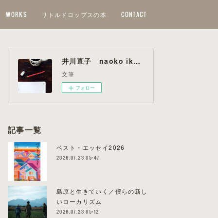
WORKS
リトルドロップスの本
CONTACT
井川直子 naoko ikawa
文筆
フォロー
記事一覧
ベスト・エッセイ2026
2026.07.23 05:47
島原と生きていく／僕らの新し
いローカリズム
2026.07.23 05:12