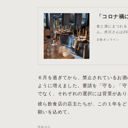
食と酒にまつわる
ん。井川さんは2
文春オンライン
６月を過ぎてから、禁止されているお酒
ように増えました。要請を「守る」「守
でなく、それぞれの選択には背景があり
彼ら飲食店の店主たちが、この１年をど
願いを込めて。
寄稿
(
62
)