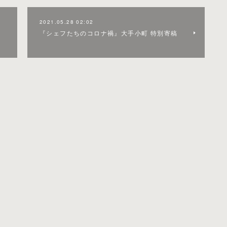
2021.05.28 02:02
『シェフたちのコロナ禍』大手小町 特別寄稿