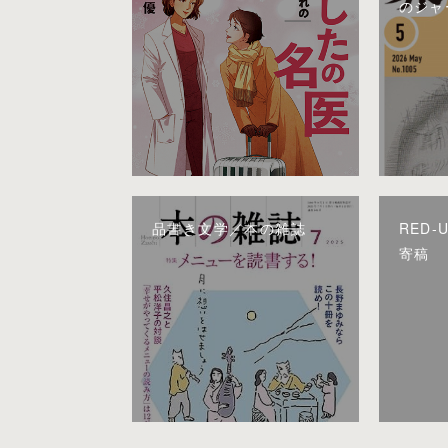
のジャ
品書き文学／本の雑誌
RED-
寄稿