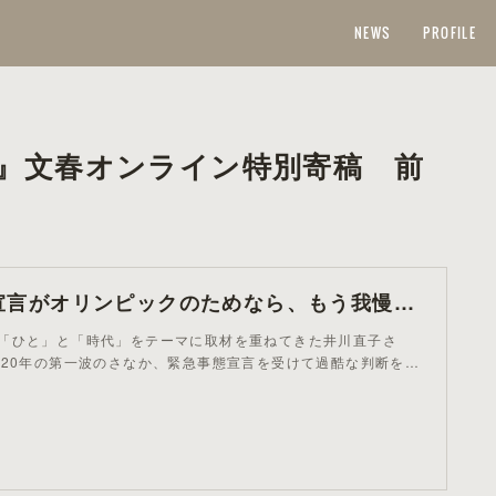
NEWS
PROFILE
』文春オンライン特別寄稿 前
「緊急事態宣言がオリンピックのためなら、もう我慢する理由がない」 ‟署名も陳情も届かない”飲食業界の‟苦しみ” | 文春オンライン
「ひと」と「時代」をテーマに取材を重ねてきた井川直子さ
020年の第一波のさなか、緊急事態宣言を受けて過酷な判断を…