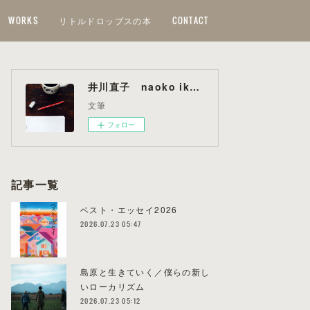
WORKS
リトルドロップスの本
CONTACT
井川直子 naoko ikawa
文筆
フォロー
記事一覧
ベスト・エッセイ2026
2026.07.23 05:47
島原と生きていく／僕らの新し
いローカリズム
2026.07.23 05:12