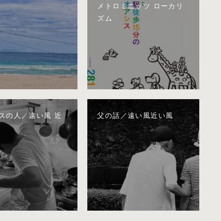
メトロミニッツ ローカリ
ズム
スの人／遠い風 近
父の話／遠い風近い風