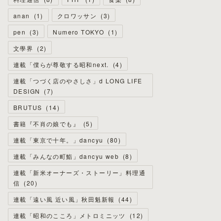
anan
(
1
)
クロワッサン
(
3
)
pen
(
3
)
Numero TOKYO
(
1
)
文學界
(
2
)
連載「僕らが尊敬する昭和next.
(
4
)
連載「つづく店のやさしさ」d LONG LIFE
DESIGN
(
7
)
BRUTUS
(
14
)
書籍『不肖の娘でも』
(
5
)
連載「東京で十年。」dancyu
(
80
)
連載「みんなの町鮨」dancyu web
(
8
)
連載「新米オーナーズ・ストーリー」料理通
信
(
20
)
連載「遠い風 近い風」秋田魁新報
(
44
)
連載「昭和のこころ」メトロミニッツ
(
12
)