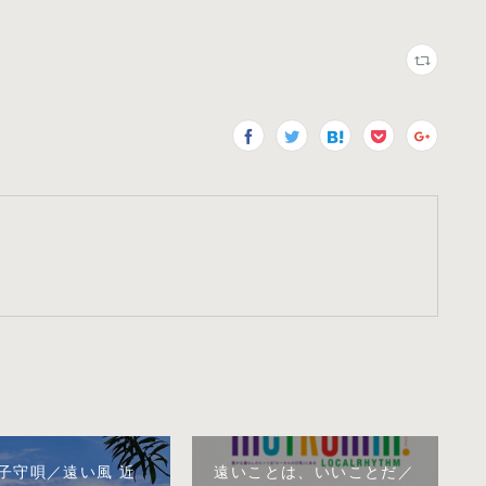
子守唄／遠い風 近
遠いことは、いいことだ／