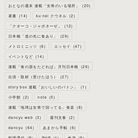
おとなの週末 連載「女将のいる場所」
(
20
)
著書
(
14
)
ku:nel クウネル
(
2
)
「クオーコ・ジャポネーゼ」
(
12
)
日本橋「道の先に食あり」
(
29
)
メトロミニッツ
(
6
)
エッセイ
(
47
)
イベントなど
(
14
)
連載「食の源をたどれば」月刊日本橋
(
26
)
出演・取材（受けたほう）
(
27
)
story box 連載「おいしいのバトン」
(
1
)
小学館
(
2
)
note
(
5
)
連載「地球は女将で回ってる」食楽
(
8
)
dancyu web
(
3
)
週刊文春
(
2
)
dancyu
(
64
)
あまから手帖
(
6
)
料理通信
(
8
)
PHP
(
1
)
食楽
(
8
)