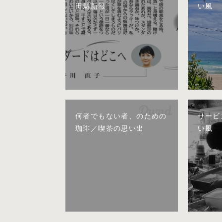
田魁新報
い風
何者でもない者、のための
サービ
珈琲／喫茶の思い出
い風