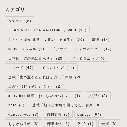
カテゴリ
うちの味
(
6
)
DEAN & DELUCA MAGAGINE／WEB
(
33
)
おとなの週末 連載「女将のいる場所」
(
20
)
著書
(
14
)
ku:nel クウネル
(
2
)
「クオーコ・ジャポネーゼ」
(
12
)
日本橋「道の先に食あり」
(
29
)
メトロミニッツ
(
6
)
エッセイ
(
47
)
イベントなど
(
14
)
連載「食の源をたどれば」月刊日本橋
(
26
)
出演・取材（受けたほう）
(
27
)
story box 連載「おいしいのバトン」
(
1
)
小学館
(
2
)
note
(
5
)
連載「地球は女将で回ってる」食楽
(
8
)
dancyu web
(
3
)
週刊文春
(
2
)
dancyu
(
64
)
あまから手帖
(
6
)
料理通信
(
8
)
PHP
(
1
)
食楽
(
8
)