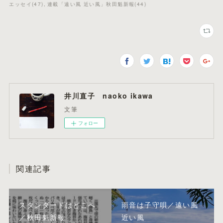
エッセイ
(
47
)
連載「遠い風 近い風」秋田魁新報
(
44
)
井川直子 naoko ikawa
文筆
フォロー
関連記事
スタンダードはどこへ
雨音は子守唄／遠い風
／秋田魁新報
近い風