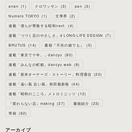
anan
(
1
)
クロワッサン
(
3
)
pen
(
3
)
Numero TOKYO
(
1
)
文學界
(
2
)
連載「僕らが尊敬する昭和next.
(
4
)
連載「つづく店のやさしさ」d LONG LIFE DESIGN
(
7
)
BRUTUS
(
14
)
書籍『不肖の娘でも』
(
5
)
連載「東京で十年。」dancyu
(
80
)
連載「みんなの町鮨」dancyu web
(
8
)
連載「新米オーナーズ・ストーリー」料理通信
(
20
)
連載「遠い風 近い風」秋田魁新報
(
44
)
連載「昭和のこころ」メトロミニッツ
(
12
)
『変わらない店』making
(
37
)
書籍紹介
(
23
)
寄稿
(
62
)
アーカイブ