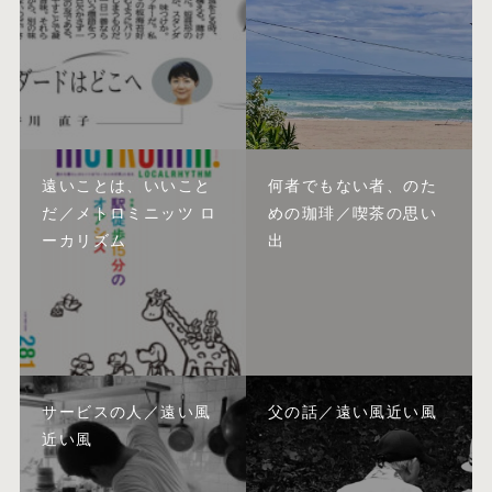
遠いことは、いいこと
何者でもない者、のた
だ／メトロミニッツ ロ
めの珈琲／喫茶の思い
ーカリズム
出
サービスの人／遠い風
父の話／遠い風近い風
近い風