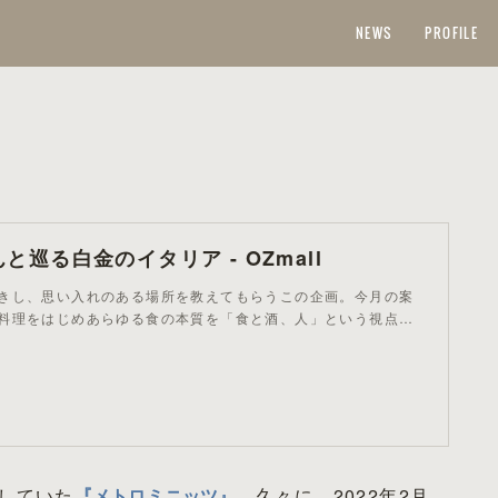
NEWS
PROFILE
と巡る白金のイタリア - OZmall
きし、思い入れのある場所を教えてもらうこの企画。今月の案
料理をはじめあらゆる食の本質を「食と酒、人」という視点…
していた
『メトロミニッツ』
。久々に、2022年2月