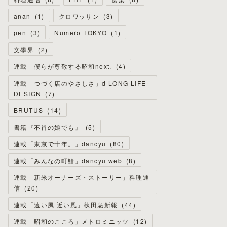
anan
(
1
)
クロワッサン
(
3
)
pen
(
3
)
Numero TOKYO
(
1
)
文學界
(
2
)
連載「僕らが尊敬する昭和next.
(
4
)
連載「つづく店のやさしさ」d LONG LIFE
DESIGN
(
7
)
BRUTUS
(
14
)
書籍『不肖の娘でも』
(
5
)
連載「東京で十年。」dancyu
(
80
)
連載「みんなの町鮨」dancyu web
(
8
)
連載「新米オーナーズ・ストーリー」料理通
信
(
20
)
連載「遠い風 近い風」秋田魁新報
(
44
)
連載「昭和のこころ」メトロミニッツ
(
12
)