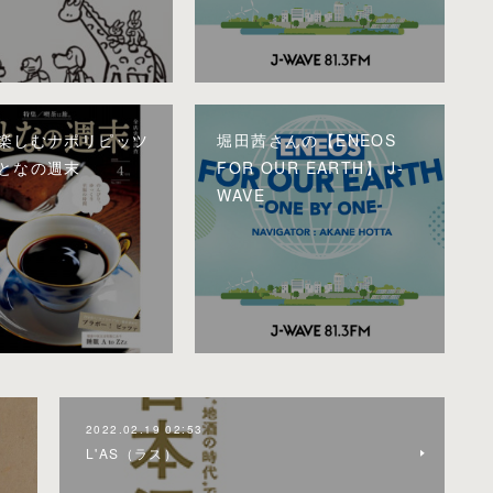
楽しむナポリピッツ
堀田茜さんの【ENEOS
となの週末
FOR OUR EARTH】 J-
WAVE
2022.02.19 02:53
L'AS（ラス）