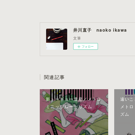
井川直子 naoko ikawa
文筆
フォロー
関連記事
新トーキョー遺産／メトロ
遠いこ
ミニッツローカリズム
メトロ
ズム