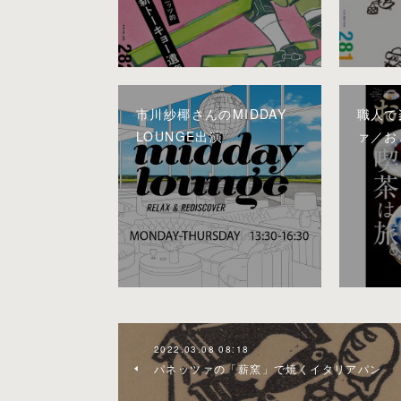
市川紗椰さんのMIDDAY
職人で
LOUNGE出演
ァ／お
2022.03.08 08:18
パネッツァの「薪窯」で焼くイタリアパン