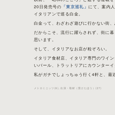
20日発売号の
「東京巡礼」
にて、案内
イタリアンで巡る白金。
白金って、わざわざ遊びに行かない街、
だからこそ、流行に躍らされず、街に暮
思います。
そして、イタリアなお店が粒ぞろい。
イタリア食材店、イタリア専門のワイン
いバール、トラットリアにカウンターイ
私がガチでしょっちゅう行く4軒と、最
メトロミニッツ
(
6
)
出演・取材（受けたほう）
(
27
)