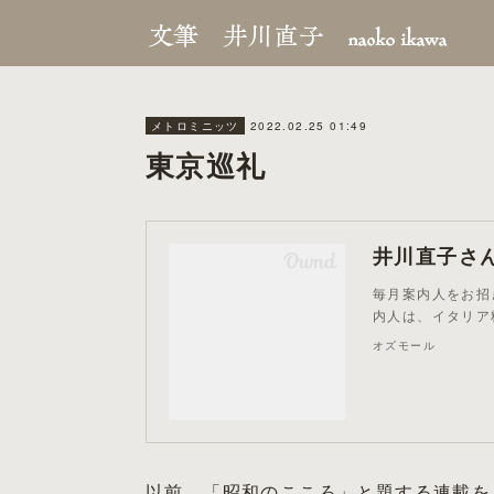
2022.02.25 01:49
メトロミニッツ
東京巡礼
井川直子さん
毎月案内人をお招
内人は、イタリア
オズモール
以前、「昭和のこころ」と題する連載を