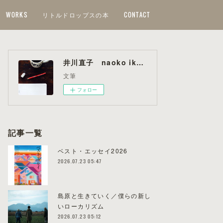
WORKS
リトルドロップスの本
CONTACT
井川直子 naoko ikawa
文筆
フォロー
記事一覧
ベスト・エッセイ2026
2026.07.23 05:47
島原と生きていく／僕らの新し
いローカリズム
2026.07.23 05:12