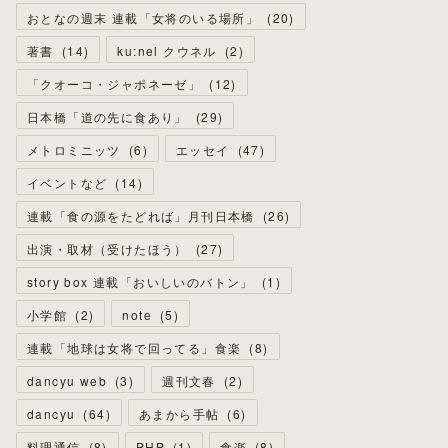
おとなの週末 連載「女将のいる場所」
(
20
)
著書
(
14
)
ku:nel クウネル
(
2
)
「クオーコ・ジャポネーゼ」
(
12
)
日本橋「道の先に食あり」
(
29
)
メトロミニッツ
(
6
)
エッセイ
(
47
)
イベントなど
(
14
)
連載「食の源をたどれば」月刊日本橋
(
26
)
出演・取材（受けたほう）
(
27
)
story box 連載「おいしいのバトン」
(
1
)
小学館
(
2
)
note
(
5
)
連載「地球は女将で回ってる」食楽
(
8
)
dancyu web
(
3
)
週刊文春
(
2
)
dancyu
(
64
)
あまから手帖
(
6
)
料理通信
(
8
)
PHP
(
1
)
食楽
(
8
)