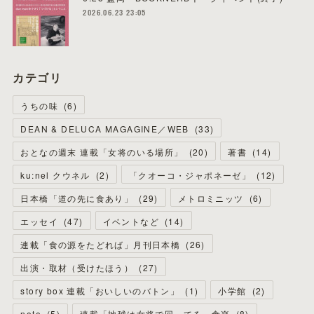
2026.06.23 23:05
カテゴリ
うちの味
(
6
)
DEAN & DELUCA MAGAGINE／WEB
(
33
)
おとなの週末 連載「女将のいる場所」
(
20
)
著書
(
14
)
ku:nel クウネル
(
2
)
「クオーコ・ジャポネーゼ」
(
12
)
日本橋「道の先に食あり」
(
29
)
メトロミニッツ
(
6
)
エッセイ
(
47
)
イベントなど
(
14
)
連載「食の源をたどれば」月刊日本橋
(
26
)
出演・取材（受けたほう）
(
27
)
story box 連載「おいしいのバトン」
(
1
)
小学館
(
2
)
note
(
5
)
連載「地球は女将で回ってる」食楽
(
8
)