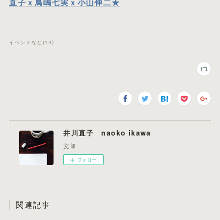
直子ｘ鳥嶋七実ｘ小山伸二★
イベントなど
(
14
)
井川直子 naoko ikawa
文筆
フォロー
関連記事