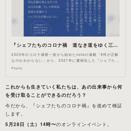
『シェフたちのコロナ禍 道なき道をゆく三十四人の記録』食生活ジャーナリスト大賞受賞記念★井川直子ｘ鳥嶋七実ｘ小山伸二★
2020年のコロナ禍第一波から始めたnoteの連載「#何が正解
なのかわからない」から、2021年に書籍化した『シェフた…
Peatix
これからも生きていく私たちは、あの出来事から何
を受け取ることができるのだろう？
今だから、『シェフたちのコロナ禍』を改めて検証
します。
5月28日（土）14時〜
のオンラインイベント。