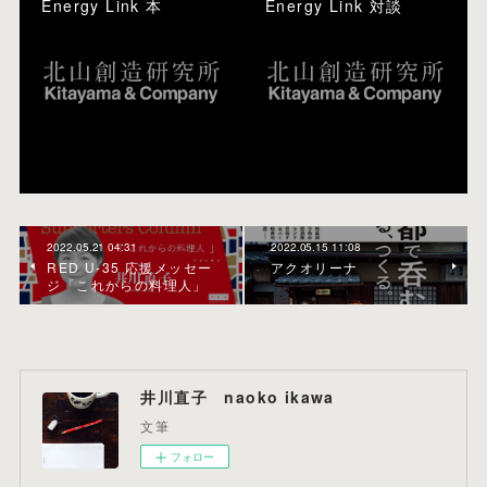
Energy Link 本
Energy Link 対談
2022.05.21 04:31
2022.05.15 11:08
RED U-35 応援メッセー
アクオリーナ
ジ「これからの料理人」
井川直子 naoko ikawa
文筆
フォロー