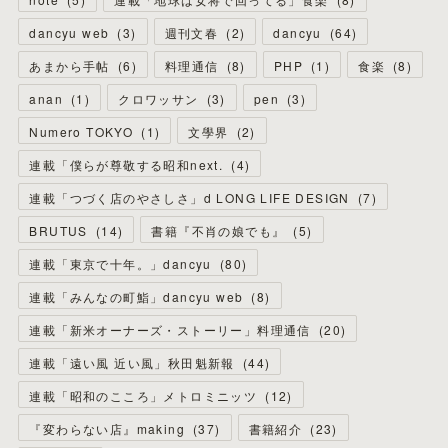
dancyu web
(
3
)
週刊文春
(
2
)
dancyu
(
64
)
あまから手帖
(
6
)
料理通信
(
8
)
PHP
(
1
)
食楽
(
8
)
anan
(
1
)
クロワッサン
(
3
)
pen
(
3
)
Numero TOKYO
(
1
)
文學界
(
2
)
連載「僕らが尊敬する昭和next.
(
4
)
連載「つづく店のやさしさ」d LONG LIFE DESIGN
(
7
)
BRUTUS
(
14
)
書籍『不肖の娘でも』
(
5
)
連載「東京で十年。」dancyu
(
80
)
連載「みんなの町鮨」dancyu web
(
8
)
連載「新米オーナーズ・ストーリー」料理通信
(
20
)
連載「遠い風 近い風」秋田魁新報
(
44
)
連載「昭和のこころ」メトロミニッツ
(
12
)
『変わらない店』making
(
37
)
書籍紹介
(
23
)