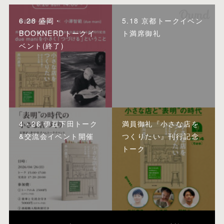
6.28 盛岡・
5.18 京都トークイベン
BOOKNERDトークイ
ト満席御礼
ベント(終了)
4・26 伊豆下田トーク
満員御礼『小さな店を
&交流会イベント開催
つくりたい』刊行記念
トーク