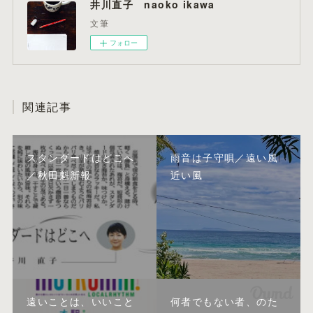
井川直子 naoko ikawa
文筆
フォロー
関連記事
スタンダードはどこへ
雨音は子守唄／遠い風
／秋田魁新報
近い風
遠いことは、いいこと
何者でもない者、のた