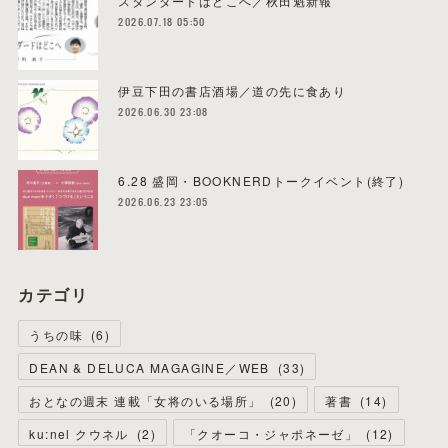
スタンダードはどこへ／秋田魁新報
2026.07.18 05:50
伊豆下田の書店酒場／道の先に食あり
2026.06.30 23:08
6.28 盛岡・BOOKNERDトークイベント(終了)
2026.06.23 23:05
カテゴリ
うちの味
(
6
)
DEAN & DELUCA MAGAGINE／WEB
(
33
)
おとなの週末 連載「女将のいる場所」
(
20
)
著書
(
14
)
ku:nel クウネル
(
2
)
「クオーコ・ジャポネーゼ」
(
12
)