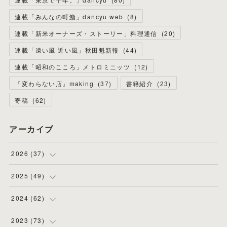
連載「みんなの町鮨」dancyu web
(
8
)
連載「新米オーナーズ・ストーリー」料理通信
(
20
)
連載「遠い風 近い風」秋田魁新報
(
44
)
連載「昭和のこころ」メトロミニッツ
(
12
)
『変わらない店』making
(
37
)
書籍紹介
(
23
)
寄稿
(
62
)
アーカイブ
2026
(
37
)
(
4
)
2025
(
49
)
(
8
)
(
3
)
2024
(
62
)
(
2
)
(
4
)
(
4
)
2023
(
73
)