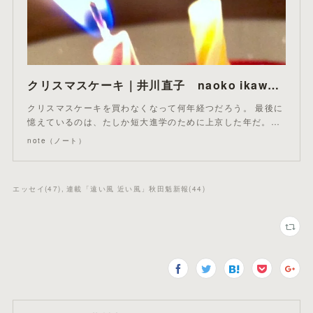
クリスマスケーキ｜井川直子 naoko ikawa｜note
クリスマスケーキを買わなくなって何年経つだろう。 最後に
憶えているのは、たしか短大進学のために上京した年だ。…
note（ノート）
エッセイ
(
47
)
連載「遠い風 近い風」秋田魁新報
(
44
)