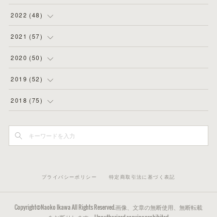
(
11
)
(
3
)
(
5
)
(
8
)
2022
(
48
)
(
5
)
(
4
)
(
5
)
(
6
)
(
4
)
2021
(
57
)
(
6
)
(
4
)
(
3
)
(
7
)
(
4
)
(
6
)
2020
(
50
)
(
1
)
(
2
)
(
7
)
(
5
)
(
5
)
(
8
)
(
2
)
2019
(
52
)
(
6
)
(
6
)
(
7
)
(
4
)
(
2
)
(
4
)
(
10
)
2018
(
75
)
(
4
)
(
7
)
(
5
)
(
3
)
(
9
)
(
5
)
(
1
)
(
3
)
(
7
)
(
6
)
(
7
)
(
2
)
(
6
)
(
4
)
(
3
)
(
5
)
(
3
)
(
5
)
(
7
)
(
3
)
(
3
)
(
4
)
(
4
)
(
4
)
(
6
)
(
4
)
(
8
)
プライバシーポリシー
特定商取引法に基づく表記
(
7
)
(
5
)
(
5
)
(
4
)
(
6
)
(
3
)
(
5
)
(
2
)
(
3
)
(
5
)
(
2
)
(
3
)
(
22
)
Copyright©Naoko Ikawa All Rights Reserved.画像、文章の無断使用、無断転載
(
5
)