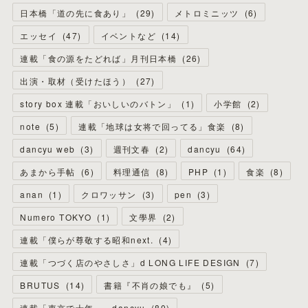
日本橋「道の先に食あり」
(
29
)
メトロミニッツ
(
6
)
エッセイ
(
47
)
イベントなど
(
14
)
連載「食の源をたどれば」月刊日本橋
(
26
)
出演・取材（受けたほう）
(
27
)
story box 連載「おいしいのバトン」
(
1
)
小学館
(
2
)
note
(
5
)
連載「地球は女将で回ってる」食楽
(
8
)
dancyu web
(
3
)
週刊文春
(
2
)
dancyu
(
64
)
あまから手帖
(
6
)
料理通信
(
8
)
PHP
(
1
)
食楽
(
8
)
anan
(
1
)
クロワッサン
(
3
)
pen
(
3
)
Numero TOKYO
(
1
)
文學界
(
2
)
連載「僕らが尊敬する昭和next.
(
4
)
連載「つづく店のやさしさ」d LONG LIFE DESIGN
(
7
)
BRUTUS
(
14
)
書籍『不肖の娘でも』
(
5
)
連載「東京で十年。」dancyu
(
80
)