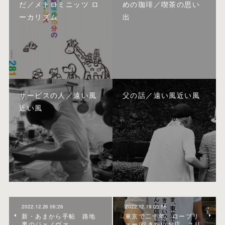
だ／メトロミニッツ ロ
めの珈琲／喫茶の思い
ーカリズム
出
サービスの人／遠い風
父の話／遠い風近い風
近い風
2022.12.26 06:26
2022.12.19 05:56
新・あまから手帖 路地
東京で二十年。ローブリ
裏のジェノヴァ
ュー/行きたいお店 ユリ