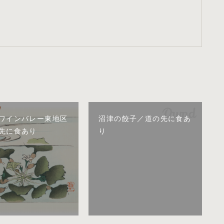
ワインバレー東地区
沼津の餃子／道の先に食あ
先に食あり
り