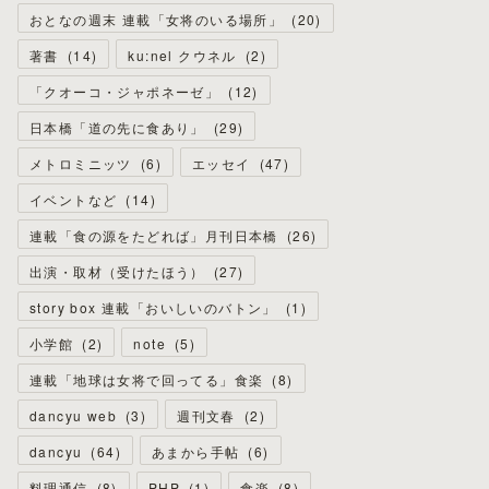
おとなの週末 連載「女将のいる場所」
(
20
)
著書
(
14
)
ku:nel クウネル
(
2
)
「クオーコ・ジャポネーゼ」
(
12
)
日本橋「道の先に食あり」
(
29
)
メトロミニッツ
(
6
)
エッセイ
(
47
)
イベントなど
(
14
)
連載「食の源をたどれば」月刊日本橋
(
26
)
出演・取材（受けたほう）
(
27
)
story box 連載「おいしいのバトン」
(
1
)
小学館
(
2
)
note
(
5
)
連載「地球は女将で回ってる」食楽
(
8
)
dancyu web
(
3
)
週刊文春
(
2
)
dancyu
(
64
)
あまから手帖
(
6
)
料理通信
(
8
)
PHP
(
1
)
食楽
(
8
)