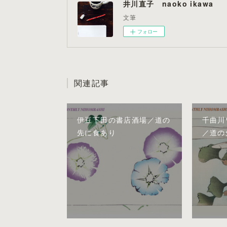
井川直子 naoko ikawa
文筆
フォロー
関連記事
伊豆下田の書店酒場／道の
千曲川
先に食あり
／道の