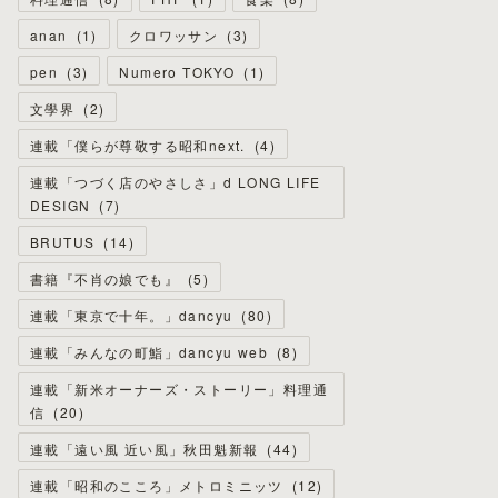
anan
(
1
)
クロワッサン
(
3
)
pen
(
3
)
Numero TOKYO
(
1
)
文學界
(
2
)
連載「僕らが尊敬する昭和next.
(
4
)
連載「つづく店のやさしさ」d LONG LIFE
DESIGN
(
7
)
BRUTUS
(
14
)
書籍『不肖の娘でも』
(
5
)
連載「東京で十年。」dancyu
(
80
)
連載「みんなの町鮨」dancyu web
(
8
)
連載「新米オーナーズ・ストーリー」料理通
信
(
20
)
連載「遠い風 近い風」秋田魁新報
(
44
)
連載「昭和のこころ」メトロミニッツ
(
12
)