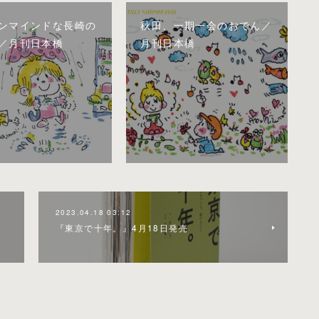
ンマインドな長崎の
秋田、一期一会のおでん／
／月刊日本橋
月刊日本橋
2023.04.18 03:12
『東京で十年。』4月18日発売