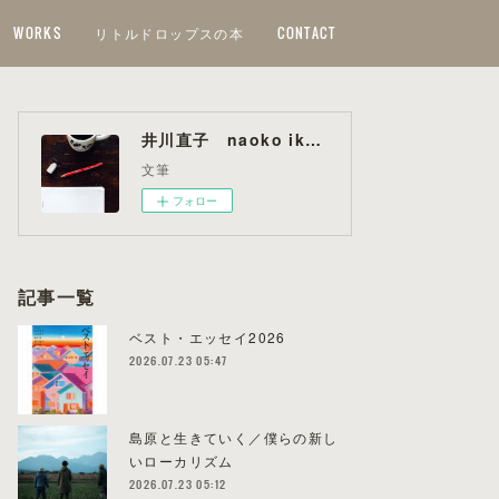
WORKS
リトルドロップスの本
CONTACT
井川直子 naoko ikawa
文筆
フォロー
記事一覧
ベスト・エッセイ2026
2026.07.23 05:47
島原と生きていく／僕らの新し
いローカリズム
2026.07.23 05:12