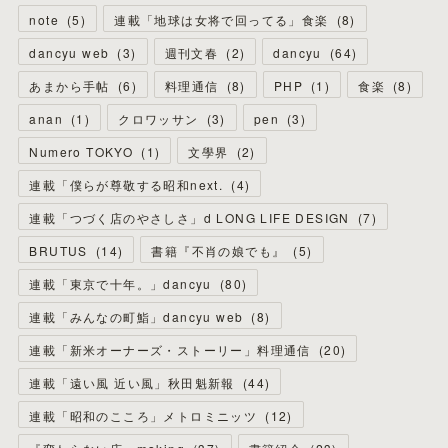
note
(
5
)
連載「地球は女将で回ってる」食楽
(
8
)
dancyu web
(
3
)
週刊文春
(
2
)
dancyu
(
64
)
あまから手帖
(
6
)
料理通信
(
8
)
PHP
(
1
)
食楽
(
8
)
anan
(
1
)
クロワッサン
(
3
)
pen
(
3
)
Numero TOKYO
(
1
)
文學界
(
2
)
連載「僕らが尊敬する昭和next.
(
4
)
連載「つづく店のやさしさ」d LONG LIFE DESIGN
(
7
)
BRUTUS
(
14
)
書籍『不肖の娘でも』
(
5
)
連載「東京で十年。」dancyu
(
80
)
連載「みんなの町鮨」dancyu web
(
8
)
連載「新米オーナーズ・ストーリー」料理通信
(
20
)
連載「遠い風 近い風」秋田魁新報
(
44
)
連載「昭和のこころ」メトロミニッツ
(
12
)