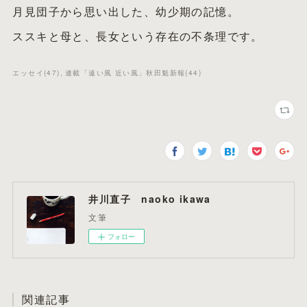
月見団子から思い出した、幼少期の記憶。
ススキと母と、長女という存在の不条理です。
エッセイ
(
47
)
連載「遠い風 近い風」秋田魁新報
(
44
)
井川直子 naoko ikawa
文筆
フォロー
関連記事