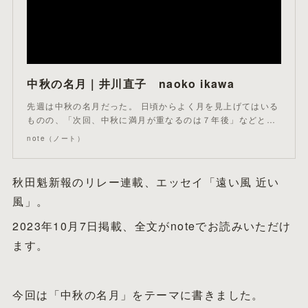
中秋の名月｜井川直子 naoko ikawa
先週は中秋の名月だった。 日頃からよく月を見上げてはいる
ものの、「次回、中秋に満月が重なるのは７年後」などと…
note（ノート）
秋田魁新報のリレー連載、エッセイ「遠い風 近い
風」。
2023年10月7日掲載、全文がnoteでお読みいただけ
ます。
今回は「中秋の名月」をテーマに書きました。