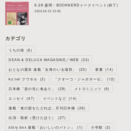
6.28 盛岡・BOOKNERDトークイベント(終了)
2026.06.23 23:05
カテゴリ
うちの味
(
6
)
DEAN & DELUCA MAGAGINE／WEB
(
33
)
おとなの週末 連載「女将のいる場所」
(
20
)
著書
(
14
)
ku:nel クウネル
(
2
)
「クオーコ・ジャポネーゼ」
(
12
)
日本橋「道の先に食あり」
(
29
)
メトロミニッツ
(
6
)
エッセイ
(
47
)
イベントなど
(
14
)
連載「食の源をたどれば」月刊日本橋
(
26
)
出演・取材（受けたほう）
(
27
)
story box 連載「おいしいのバトン」
(
1
)
小学館
(
2
)