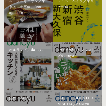
ル・ブルギニオン／東
メルシーベイク／東京
京で二十五年。final
で十年。
episode
オルランド／dancyu
LAMMAS（ランマス）
／dancyu
鮨竹／dancyu
COFFEE COUNTER
NISHIYA／dancyu