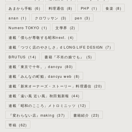
あまから手帖
(
6
)
料理通信
(
8
)
PHP
(
1
)
食楽
(
8
)
anan
(
1
)
クロワッサン
(
3
)
pen
(
3
)
Numero TOKYO
(
1
)
文學界
(
2
)
連載「僕らが尊敬する昭和next.
(
4
)
連載「つづく店のやさしさ」d LONG LIFE DESIGN
(
7
)
BRUTUS
(
14
)
書籍『不肖の娘でも』
(
5
)
連載「東京で十年。」dancyu
(
80
)
連載「みんなの町鮨」dancyu web
(
8
)
連載「新米オーナーズ・ストーリー」料理通信
(
20
)
連載「遠い風 近い風」秋田魁新報
(
44
)
連載「昭和のこころ」メトロミニッツ
(
12
)
『変わらない店』making
(
37
)
書籍紹介
(
23
)
寄稿
(
62
)