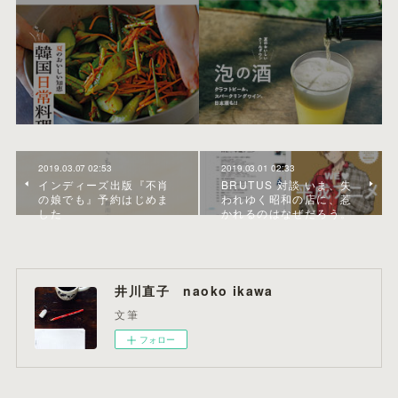
2019.03.07 02:53
2019.03.01 02:33
インディーズ出版『不肖
BRUTUS 対談 いま、失
の娘でも』予約はじめま
われゆく昭和の店に、惹
した
かれるのはなぜだろう。
井川直子 naoko ikawa
文筆
フォロー