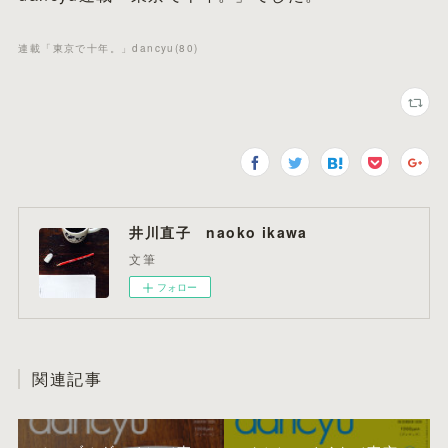
連載「東京で十年。」dancyu
(
80
)
井川直子 naoko ikawa
文筆
フォロー
関連記事