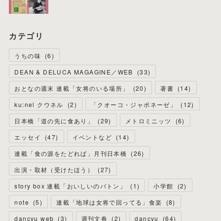
カテゴリ
うちの味
(
6
)
DEAN & DELUCA MAGAGINE／WEB
(
33
)
おとなの週末 連載「女将のいる場所」
(
20
)
著書
(
14
)
ku:nel クウネル
(
2
)
「クオーコ・ジャポネーゼ」
(
12
)
日本橋「道の先に食あり」
(
29
)
メトロミニッツ
(
6
)
エッセイ
(
47
)
イベントなど
(
14
)
連載「食の源をたどれば」月刊日本橋
(
26
)
出演・取材（受けたほう）
(
27
)
story box 連載「おいしいのバトン」
(
1
)
小学館
(
2
)
note
(
5
)
連載「地球は女将で回ってる」食楽
(
8
)
dancyu web
(
3
)
週刊文春
(
2
)
dancyu
(
64
)