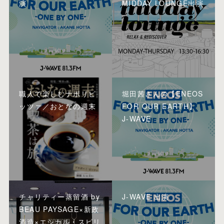
演
MIDDAY LOUNGE出演
職人で楽しむナポリピ
堀田茜さんの【ENEOS
ッツァ／おとなの週末
FOR OUR EARTH】
J-WAVE
チャリティー蒸留酒 by
J-WAVE 出演
BEAU PAYSAGE×新政
酒造×エシカル・スピリ