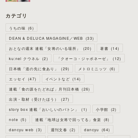
カテゴリ
うちの味
(
6
)
DEAN & DELUCA MAGAGINE／WEB
(
33
)
おとなの週末 連載「女将のいる場所」
(
20
)
著書
(
14
)
ku:nel クウネル
(
2
)
「クオーコ・ジャポネーゼ」
(
12
)
日本橋「道の先に食あり」
(
29
)
メトロミニッツ
(
6
)
エッセイ
(
47
)
イベントなど
(
14
)
連載「食の源をたどれば」月刊日本橋
(
26
)
出演・取材（受けたほう）
(
27
)
story box 連載「おいしいのバトン」
(
1
)
小学館
(
2
)
note
(
5
)
連載「地球は女将で回ってる」食楽
(
8
)
dancyu web
(
3
)
週刊文春
(
2
)
dancyu
(
64
)