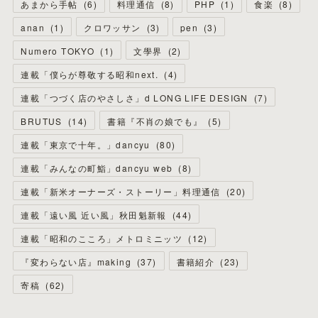
あまから手帖
(
6
)
料理通信
(
8
)
PHP
(
1
)
食楽
(
8
)
anan
(
1
)
クロワッサン
(
3
)
pen
(
3
)
Numero TOKYO
(
1
)
文學界
(
2
)
連載「僕らが尊敬する昭和next.
(
4
)
連載「つづく店のやさしさ」d LONG LIFE DESIGN
(
7
)
BRUTUS
(
14
)
書籍『不肖の娘でも』
(
5
)
連載「東京で十年。」dancyu
(
80
)
連載「みんなの町鮨」dancyu web
(
8
)
連載「新米オーナーズ・ストーリー」料理通信
(
20
)
連載「遠い風 近い風」秋田魁新報
(
44
)
連載「昭和のこころ」メトロミニッツ
(
12
)
『変わらない店』making
(
37
)
書籍紹介
(
23
)
寄稿
(
62
)