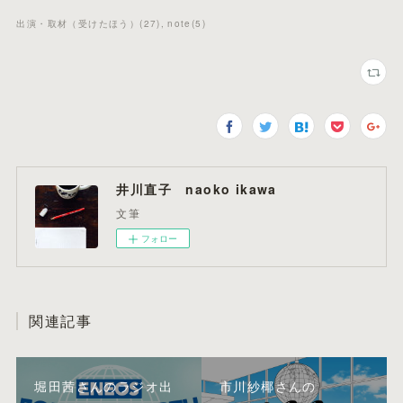
出演・取材（受けたほう）
(
27
)
note
(
5
)
井川直子 naoko ikawa
文筆
フォロー
関連記事
堀田茜さんのラジオ出
市川紗椰さんの