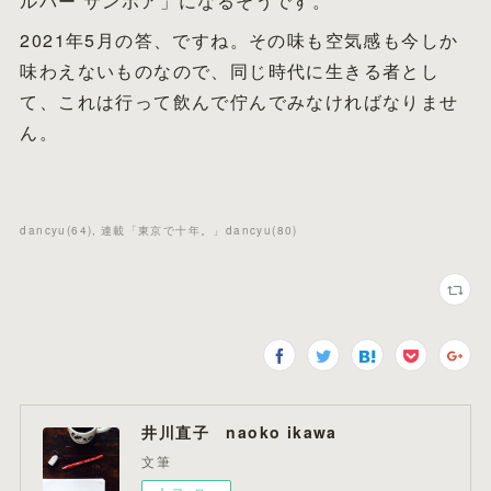
ルバー サンボア」になるそうです。
2021年5月の答、ですね。その味も空気感も今しか
味わえないものなので、同じ時代に生きる者とし
て、これは行って飲んで佇んでみなければなりませ
ん。
dancyu
(
64
)
連載「東京で十年。」dancyu
(
80
)
井川直子 naoko ikawa
文筆