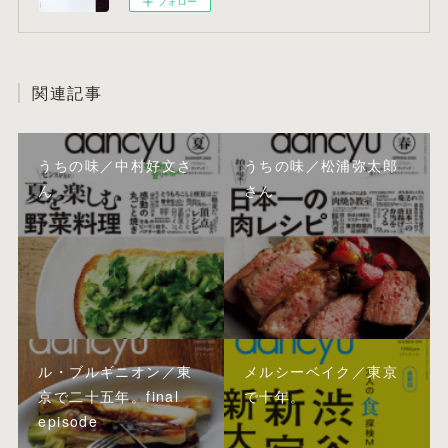
フォロー
関連記事
うちの味／中村好文さ
うちの味／松浦弥太郎
ん
さん
ル・ブルギニオン／東
メルシーベイク／東京
京で二十五年。final
で十年。
episode