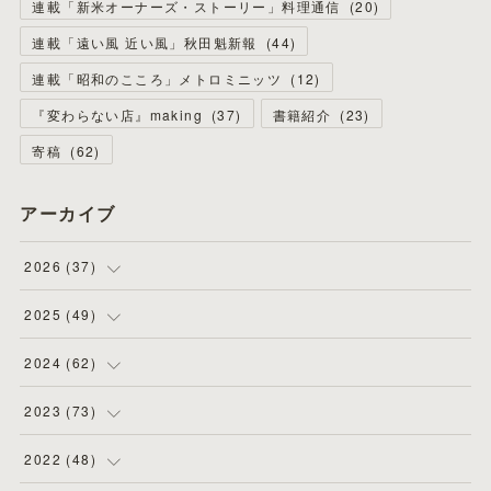
連載「新米オーナーズ・ストーリー」料理通信
(
20
)
連載「遠い風 近い風」秋田魁新報
(
44
)
連載「昭和のこころ」メトロミニッツ
(
12
)
『変わらない店』making
(
37
)
書籍紹介
(
23
)
寄稿
(
62
)
アーカイブ
2026
(
37
)
(
4
)
2025
(
49
)
(
8
)
(
3
)
2024
(
62
)
(
2
)
(
4
)
(
4
)
2023
(
73
)
(
11
)
(
3
)
(
5
)
(
8
)
2022
(
48
)