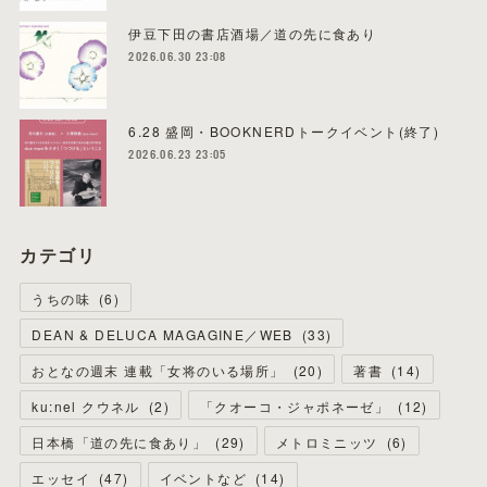
伊豆下田の書店酒場／道の先に食あり
2026.06.30 23:08
6.28 盛岡・BOOKNERDトークイベント(終了)
2026.06.23 23:05
カテゴリ
うちの味
(
6
)
DEAN & DELUCA MAGAGINE／WEB
(
33
)
おとなの週末 連載「女将のいる場所」
(
20
)
著書
(
14
)
ku:nel クウネル
(
2
)
「クオーコ・ジャポネーゼ」
(
12
)
日本橋「道の先に食あり」
(
29
)
メトロミニッツ
(
6
)
エッセイ
(
47
)
イベントなど
(
14
)