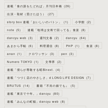
連載「食の源をたどれば」月刊日本橋
(
26
)
出演・取材（受けたほう）
(
27
)
story box 連載「おいしいのバトン」
(
1
)
小学館
(
2
)
note
(
5
)
連載「地球は女将で回ってる」食楽
(
8
)
dancyu web
(
3
)
週刊文春
(
2
)
dancyu
(
64
)
あまから手帖
(
6
)
料理通信
(
8
)
PHP
(
1
)
食楽
(
8
)
anan
(
1
)
クロワッサン
(
3
)
pen
(
3
)
Numero TOKYO
(
1
)
文學界
(
2
)
連載「僕らが尊敬する昭和next.
(
4
)
連載「つづく店のやさしさ」d LONG LIFE DESIGN
(
7
)
BRUTUS
(
14
)
書籍『不肖の娘でも』
(
5
)
連載「東京で十年。」dancyu
(
80
)
連載「みんなの町鮨」dancyu web
(
8
)