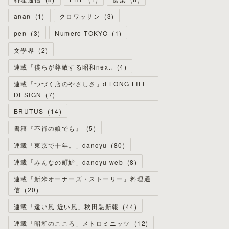
anan
(
1
)
クロワッサン
(
3
)
pen
(
3
)
Numero TOKYO
(
1
)
文學界
(
2
)
連載「僕らが尊敬する昭和next.
(
4
)
連載「つづく店のやさしさ」d LONG LIFE
DESIGN
(
7
)
BRUTUS
(
14
)
書籍『不肖の娘でも』
(
5
)
連載「東京で十年。」dancyu
(
80
)
連載「みんなの町鮨」dancyu web
(
8
)
連載「新米オーナーズ・ストーリー」料理通
信
(
20
)
連載「遠い風 近い風」秋田魁新報
(
44
)
連載「昭和のこころ」メトロミニッツ
(
12
)