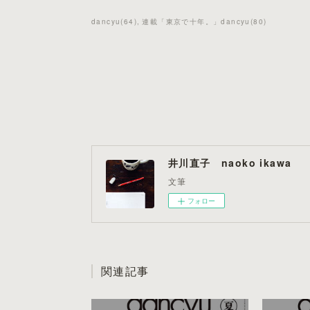
dancyu
(
64
)
連載「東京で十年。」dancyu
(
80
)
井川直子 naoko ikawa
文筆
フォロー
関連記事