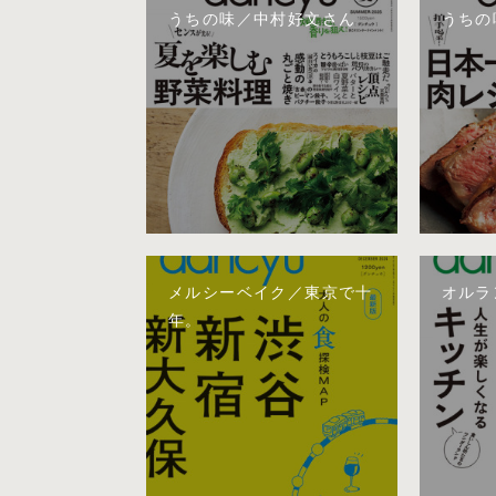
うちの味／中村好文さん
うちの
メルシーベイク／東京で十
オルラン
年。