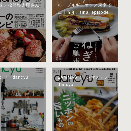
味／松浦弥太郎さん
ル・ブルギニオン／東京で
二十五年。final episode
ド／dancyu
LAMMAS（ランマス）／
dancyu