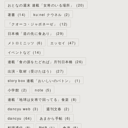
おとなの週末 連載「女将のいる場所」
(
20
)
著書
(
14
)
ku:nel クウネル
(
2
)
「クオーコ・ジャポネーゼ」
(
12
)
日本橋「道の先に食あり」
(
29
)
メトロミニッツ
(
6
)
エッセイ
(
47
)
イベントなど
(
14
)
連載「食の源をたどれば」月刊日本橋
(
26
)
出演・取材（受けたほう）
(
27
)
story box 連載「おいしいのバトン」
(
1
)
小学館
(
2
)
note
(
5
)
連載「地球は女将で回ってる」食楽
(
8
)
dancyu web
(
3
)
週刊文春
(
2
)
dancyu
(
64
)
あまから手帖
(
6
)
料理通信
(
8
)
PHP
(
1
)
食楽
(
8
)