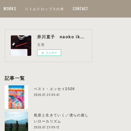
WORKS
リトルドロップスの本
CONTACT
井川直子 naoko ikawa
文筆
フォロー
記事一覧
ベスト・エッセイ2026
2026.07.23 05:47
島原と生きていく／僕らの新し
いローカリズム
2026.07.23 05:12