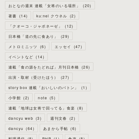
おとなの週末 連載「女将のいる場所」
(
20
)
著書
(
14
)
ku:nel クウネル
(
2
)
「クオーコ・ジャポネーゼ」
(
12
)
日本橋「道の先に食あり」
(
29
)
メトロミニッツ
(
6
)
エッセイ
(
47
)
イベントなど
(
14
)
連載「食の源をたどれば」月刊日本橋
(
26
)
出演・取材（受けたほう）
(
27
)
story box 連載「おいしいのバトン」
(
1
)
小学館
(
2
)
note
(
5
)
連載「地球は女将で回ってる」食楽
(
8
)
dancyu web
(
3
)
週刊文春
(
2
)
dancyu
(
64
)
あまから手帖
(
6
)
料理通信
(
8
)
PHP
(
1
)
食楽
(
8
)