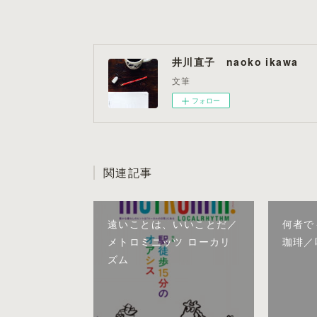
井川直子 naoko ikawa
文筆
フォロー
関連記事
遠いことは、いいことだ／
何者で
メトロミニッツ ローカリ
珈琲／
ズム