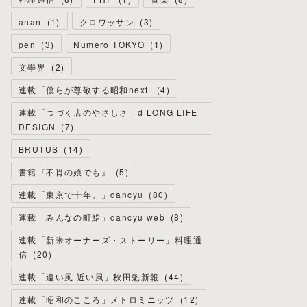
anan
(
1
)
クロワッサン
(
3
)
pen
(
3
)
Numero TOKYO
(
1
)
文學界
(
2
)
連載「僕らが尊敬する昭和next.
(
4
)
連載「つづく店のやさしさ」d LONG LIFE
DESIGN
(
7
)
BRUTUS
(
14
)
書籍『不肖の娘でも』
(
5
)
連載「東京で十年。」dancyu
(
80
)
連載「みんなの町鮨」dancyu web
(
8
)
連載「新米オーナーズ・ストーリー」料理通
信
(
20
)
連載「遠い風 近い風」秋田魁新報
(
44
)
連載「昭和のこころ」メトロミニッツ
(
12
)