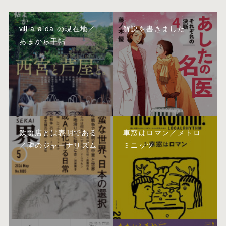
villa aida の現在地／
解説を書きました
あまから手帖
飲食店とは表明である
車窓はロマン／メトロ
／隣のジャーナリズム
ミニッツ