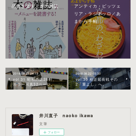
品書き文学／本の雑誌
アンティカ・ピッツェ
リア・ラジネッロ／あ
まから手帖
2018.08.23 04:13
2018.08.22 03:30
vol.31 昭和の店28軒、
vol.30 校正延長戦その
カラー写真32ページ。
2「重よし」へ。
井川直子 naoko ikawa
文筆
フォロー