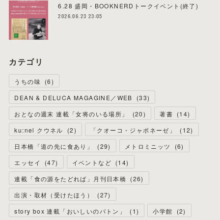
6.28 盛岡・BOOKNERDトークイベント(終了)
2026.06.23 23:05
カテゴリ
うちの味
(
6
)
DEAN & DELUCA MAGAGINE／WEB
(
33
)
おとなの週末 連載「女将のいる場所」
(
20
)
著書
(
14
)
ku:nel クウネル
(
2
)
「クオーコ・ジャポネーゼ」
(
12
)
日本橋「道の先に食あり」
(
29
)
メトロミニッツ
(
6
)
エッセイ
(
47
)
イベントなど
(
14
)
連載「食の源をたどれば」月刊日本橋
(
26
)
出演・取材（受けたほう）
(
27
)
story box 連載「おいしいのバトン」
(
1
)
小学館
(
2
)