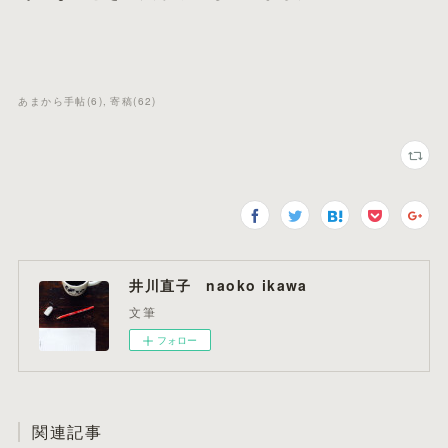
あまから手帖
(
6
)
寄稿
(
62
)
井川直子 naoko ikawa
文筆
フォロー
関連記事