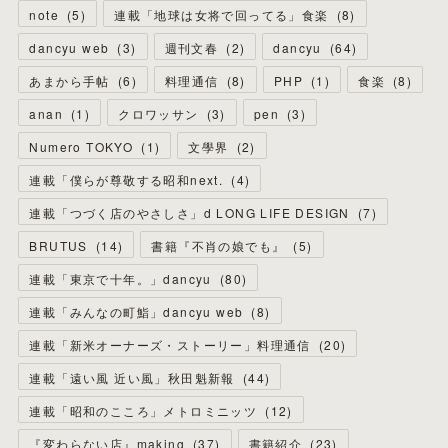
note
(
5
)
連載「地球は女将で回ってる」食楽
(
8
)
dancyu web
(
3
)
週刊文春
(
2
)
dancyu
(
64
)
あまから手帖
(
6
)
料理通信
(
8
)
PHP
(
1
)
食楽
(
8
)
anan
(
1
)
クロワッサン
(
3
)
pen
(
3
)
Numero TOKYO
(
1
)
文學界
(
2
)
連載「僕らが尊敬する昭和next.
(
4
)
連載「つづく店のやさしさ」d LONG LIFE DESIGN
(
7
)
BRUTUS
(
14
)
書籍『不肖の娘でも』
(
5
)
連載「東京で十年。」dancyu
(
80
)
連載「みんなの町鮨」dancyu web
(
8
)
連載「新米オーナーズ・ストーリー」料理通信
(
20
)
連載「遠い風 近い風」秋田魁新報
(
44
)
連載「昭和のこころ」メトロミニッツ
(
12
)
『変わらない店』making
(
37
)
書籍紹介
(
23
)